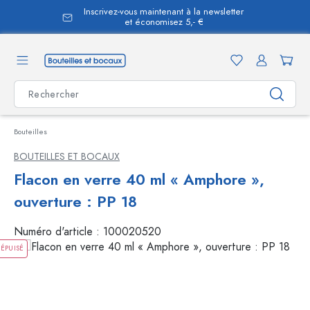
Inscrivez-vous maintenant à la newsletter
tenu principal
et économisez 5,- €
Bouteilles
BOUTEILLES ET BOCAUX
Flacon en verre 40 ml « Amphore »,
ouverture : PP 18
Numéro d'article :
100020520
ÉPUISÉ