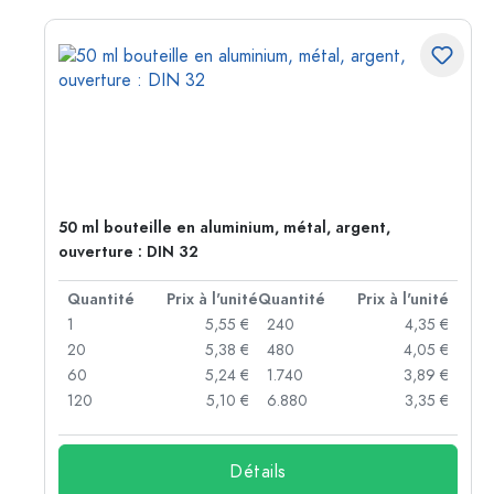
50 ml bouteille en aluminium, métal, argent,
ouverture : DIN 32
té
Quantité
Prix à l'unité
Quantité
Prix à l'unité
 €
1
5,55 €
240
4,35 €
 €
20
5,38 €
480
4,05 €
 €
60
5,24 €
1.740
3,89 €
 €
120
5,10 €
6.880
3,35 €
Détails