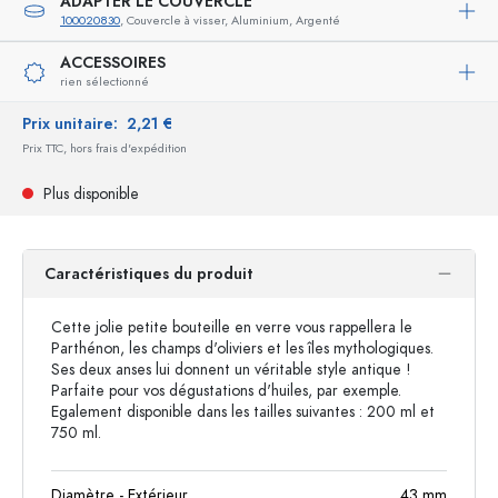
ADAPTER LE COUVERCLE
100020830
, Couvercle à visser, Aluminium, Argenté
ACCESSOIRES
rien sélectionné
Prix unitaire:
2,21 €
Prix TTC, hors frais d'expédition
Plus disponible
Caractéristiques du produit
Cette jolie petite bouteille en verre vous rappellera le
Parthénon, les champs d'oliviers et les îles mythologiques.
Ses deux anses lui donnent un véritable style antique !
Parfaite pour vos dégustations d'huiles, par exemple.
Egalement disponible dans les tailles suivantes : 200 ml et
750 ml.
Diamètre - Extérieur
43
mm