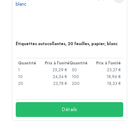
Étiquettes autocollantes, 20 feuilles, papier, blanc
té
Quantité
Prix à l'unité
Quantité
Prix à l'unité
 €
1
25,29 €
50
23,27 €
 €
10
24,54 €
100
18,96 €
 €
20
23,78 €
200
18,33 €
Détails