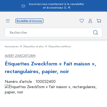
Inscrivez-vous maintenant à la newsletter
tenu principal
et économisez 5,- €
Accessoires
Étiquettes et plus
Étiquettes confiture
AVERY ZWECKFORM
Étiquettes Zweckform « Fait maison »,
rectangulaires, papier, noir
Numéro d'article :
100032400