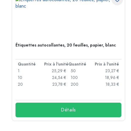
,
Étiquettes autocollantes, 20 feuilles, papier, blanc
té
Quantité
Prix à l'unité
Quantité
Prix à l'unité
 €
1
25,29 €
50
23,27 €
 €
10
24,54 €
100
18,96 €
 €
20
23,78 €
200
18,33 €
Détails