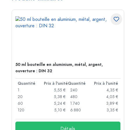
50 ml bouteille en aluminium, métal, argent,
ouverture : DIN 32
té
Quantité
Prix à l'unité
Quantité
Prix à l'unité
 €
1
5,55 €
240
4,35 €
 €
20
5,38 €
480
4,05 €
 €
60
5,24 €
1.740
3,89 €
 €
120
5,10 €
6.880
3,35 €
Détails