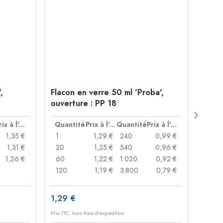
,
Flacon en verre 50 ml 'Proba',
Cloc
ouverture : PP 18
Prix à l'unité
Quantité
Prix à l'unité
Quantité
Prix à l'unité
Quan
1,35 €
1
1,29 €
240
0,99 €
1
1,31 €
20
1,25 €
540
0,96 €
20
1,26 €
60
1,22 €
1.020
0,92 €
50
120
1,19 €
3.800
0,79 €
100
1,29 €
10,4
Prix TTC, hors frais d'expédition
Prix TTC,