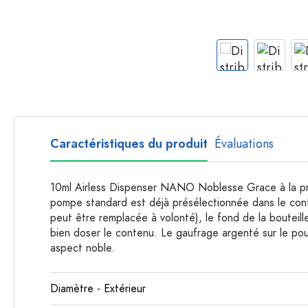
Bouteilles par forme
Bouteilles apothicaire
Bouteilles à anse
Bouteilles à goulot long
Bouteilles polygonales
Bouteilles par matière
Bouteilles en verre
Caractéristiques du produit
Évaluations
Bouteilles en plastique
10ml Airless Dispenser NANO Noblesse Grace à la pr
pompe standard est déjà présélectionnée dans le conf
peut être remplacée à volonté), le fond de la bouteil
bien doser le contenu. Le gaufrage argenté sur le pour
aspect noble.
Diamètre - Extérieur