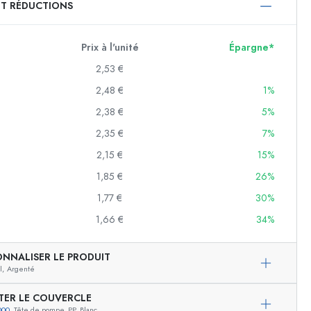
ET RÉDUCTIONS
750 ml
1000 ml
Prix à l'unité
Épargne*
2,53 €
2,48 €
1%
2,38 €
5%
2,35 €
7%
2,15 €
15%
1,85 €
26%
f
1,77 €
30%
1,66 €
34%
es
ONNALISER LE PRODUIT
l,
Argenté
TER LE COUVERCLE
000
, Tête de pompe, PP, Blanc
Exemple de présentation