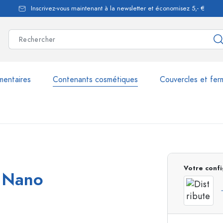
Inscrivez-vous maintenant à la newsletter et économisez 5,- €
mentaires
Contenants cosmétiques
Couvercles et fer
les
plus de 2.500 produits et 
Votre confi
« Nano
Bouteilles Estal