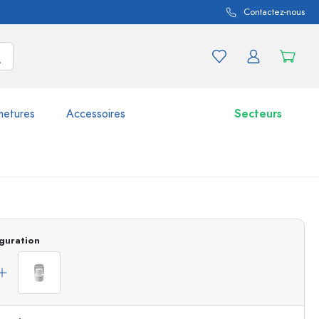
Contactez-nous
metures
Accessoires
Secteurs
variations de produits
Bocaux
Découvrir maintenant
guration
Acheter maintenant