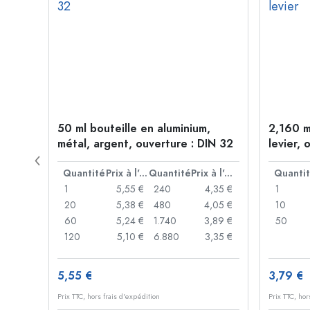
étal,
50 ml bouteille en aluminium,
2,160 m
métal, argent, ouverture : DIN 32
levier, 
levier
Prix à l'unité
Quantité
Prix à l'unité
Quantité
Prix à l'unité
Quanti
,06 €
1
5,55 €
240
4,35 €
1
,05 €
20
5,38 €
480
4,05 €
10
,04 €
60
5,24 €
1.740
3,89 €
50
,03 €
120
5,10 €
6.880
3,35 €
5,55 €
3,79 €
Prix TTC, hors frais d'expédition
Prix TTC, hor