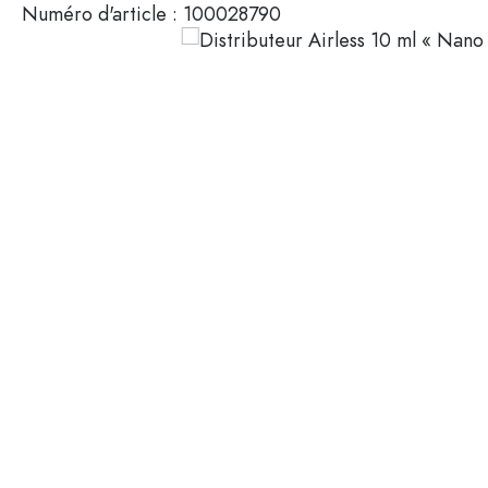
Numéro d'article :
100028790
Mignonnettes
Contenants cosmétiques
Bouteilles en verre 100 ml
Bouteilles en verre 200 ml
Contenants en plastique
Couvercles et fermetures
Bouteilles par fonction
Flacons compte-gouttes
Accessoires
Bouteilles à bouchon méca
Marques
Bouteilles par application
Secteurs
Bouteilles d'huile et de vina
Bouteilles de vin
Offres spéciales
Bouteilles de bière
Gourdes
Nouveautés
Flacons pharmaceutiques
Bouteilles de lait
Guide
Bouteilles d'alcool
Recettes