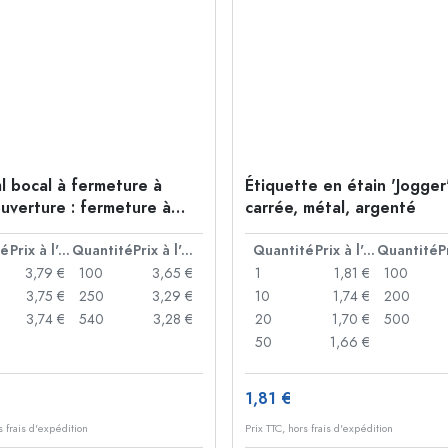
l bocal à fermeture à
Étiquette en étain 'Jogger'
ouverture : fermeture à
carrée, métal, argenté
té
Prix à l'unité
Quantité
Prix à l'unité
Quantité
Prix à l'unité
Quantité
3,79 €
100
3,65 €
1
1,81 €
100
3,75 €
250
3,29 €
10
1,74 €
200
3,74 €
540
3,28 €
20
1,70 €
500
50
1,66 €
1,81 €
s frais d'expédition
Prix TTC, hors frais d'expédition