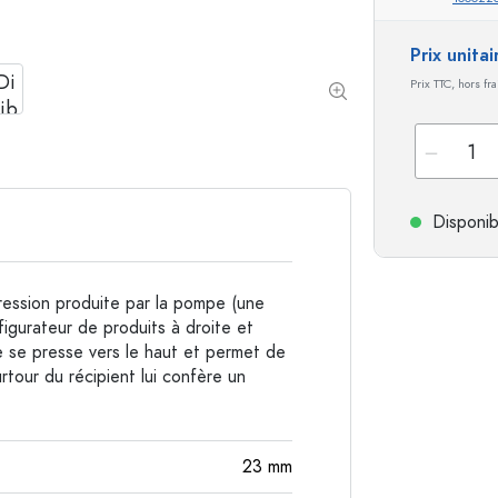
Bouteilles de forme spéciale
Bouteilles cylindriqu
Prix unita
Bouteilles à épaulement rond
Dames-jeannes
Prix TTC, hors fr
Flasques
Bouteilles à col large
Bouteilles en grès
Disponib
Bouteilles en aluminium
ession produite par la pompe (une
igurateur de produits à droite et
le se presse vers le haut et permet de
tour du récipient lui confère un
23
mm