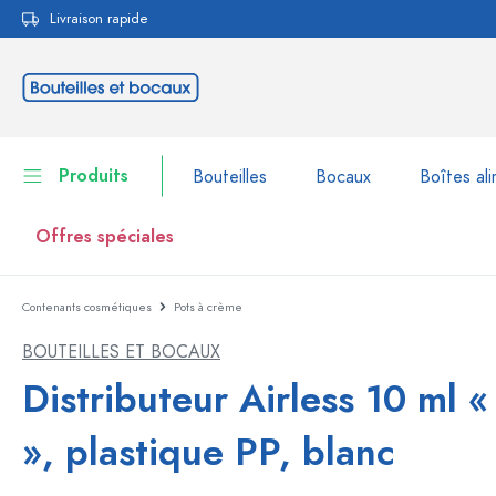
Livraison rapide
echerche
Passer à la navigation principale
Produits
Bouteilles
Bocaux
Boîtes ali
Offres spéciales
Contenants cosmétiques
Pots à crème
Bouteilles
Voir la catégorie Bouteil
BOUTEILLES ET BOCAUX
Bocaux
Bouteilles par marque
Distributeur Airless 10 ml 
Bouteilles WECK
Boîtes alimentaires
», plastique PP, blanc
Vaisselle
Bouteilles par volume