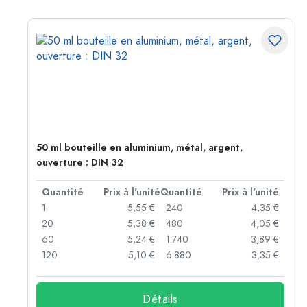
50 ml bouteille en aluminium, métal, argent,
ouverture : DIN 32
té
Quantité
Prix à l'unité
Quantité
Prix à l'unité
 €
1
5,55 €
240
4,35 €
 €
20
5,38 €
480
4,05 €
 €
60
5,24 €
1.740
3,89 €
 €
120
5,10 €
6.880
3,35 €
Détails