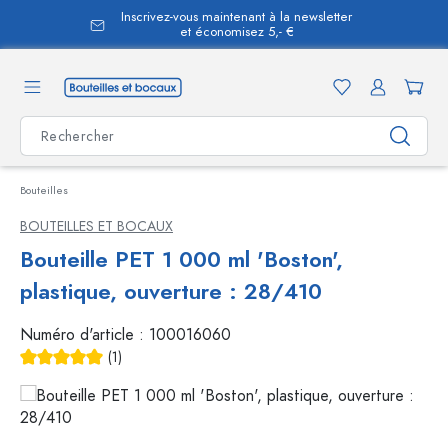
Inscrivez-vous maintenant à la newsletter
tenu principal
et économisez 5,- €
Bouteilles
BOUTEILLES ET BOCAUX
Bouteille PET 1 000 ml 'Boston',
plastique, ouverture : 28/410
Numéro d'article :
100016060
(1)
Note moyenne de 5 sur 5 étoiles