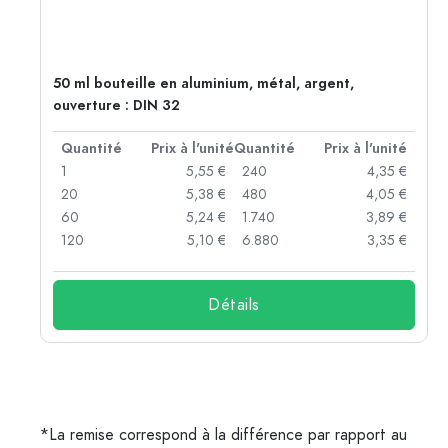
50 ml bouteille en aluminium, métal, argent,
ouverture : DIN 32
té
Quantité
Prix à l'unité
Quantité
Prix à l'unité
 €
1
5,55 €
240
4,35 €
 €
20
5,38 €
480
4,05 €
 €
60
5,24 €
1.740
3,89 €
 €
120
5,10 €
6.880
3,35 €
Détails
*La remise correspond à la différence par rapport au