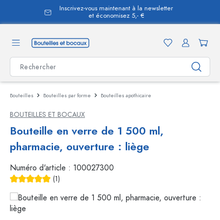
Inscrivez-vous maintenant à la newsletter
tenu principal
et économisez 5,- €
Bouteilles
Bouteilles par forme
Bouteilles apothicaire
BOUTEILLES ET BOCAUX
Bouteille en verre de 1 500 ml,
pharmacie, ouverture : liège
Numéro d'article :
100027300
(1)
Note moyenne de 5 sur 5 étoiles