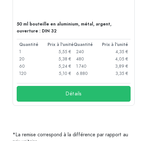
50 ml bouteille en aluminium, métal, argent,
ouverture : DIN 32
té
Quantité
Prix à l'unité
Quantité
Prix à l'unité
 €
1
5,55 €
240
4,35 €
 €
20
5,38 €
480
4,05 €
 €
60
5,24 €
1.740
3,89 €
 €
120
5,10 €
6.880
3,35 €
Détails
*La remise correspond à la différence par rapport au