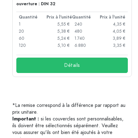
ouverture : DIN 32
té
Quantité
Prix à l'unité
Quantité
Prix à l'unité
 €
1
5,55 €
240
4,35 €
 €
20
5,38 €
480
4,05 €
 €
60
5,24 €
1.740
3,89 €
 €
120
5,10 €
6.880
3,35 €
Détails
*La remise correspond à la différence par rapport au
prix unitaire.
Important :
si les couvercles sont personnalisables,
ils doivent être sélectionnés séparément. Veuillez
vous assurer qu'ils ont bien été ajoutés à votre