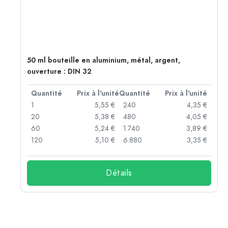
50 ml bouteille en aluminium, métal, argent,
ouverture : DIN 32
té
Quantité
Prix à l'unité
Quantité
Prix à l'unité
 €
1
5,55 €
240
4,35 €
 €
20
5,38 €
480
4,05 €
 €
60
5,24 €
1.740
3,89 €
 €
120
5,10 €
6.880
3,35 €
Détails