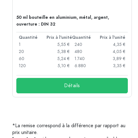
50 ml bouteille en aluminium, métal, argent,
ouverture : DIN 32
té
Quantité
Prix à l'unité
Quantité
Prix à l'unité
 €
1
5,55 €
240
4,35 €
 €
20
5,38 €
480
4,05 €
 €
60
5,24 €
1.740
3,89 €
 €
120
5,10 €
6.880
3,35 €
Détails
*La remise correspond à la différence par rapport au
prix unitaire.