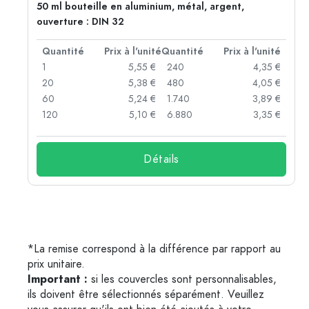
50 ml bouteille en aluminium, métal, argent,
ouverture : DIN 32
té
Quantité
Prix à l'unité
Quantité
Prix à l'unité
 €
1
5,55 €
240
4,35 €
 €
20
5,38 €
480
4,05 €
 €
60
5,24 €
1.740
3,89 €
 €
120
5,10 €
6.880
3,35 €
Détails
*La remise correspond à la différence par rapport au
prix unitaire.
Important :
si les couvercles sont personnalisables,
ils doivent être sélectionnés séparément. Veuillez