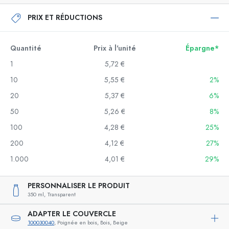
PRIX ET RÉDUCTIONS
Quantité
Prix à l'unité
Épargne*
1
5,72 €
10
5,55 €
2%
20
5,37 €
6%
50
5,26 €
8%
100
4,28 €
25%
200
4,12 €
27%
1.000
4,01 €
29%
PERSONNALISER LE PRODUIT
350 ml,
Transparent
ADAPTER LE COUVERCLE
100030040
, Poignée en bois, Bois, Beige