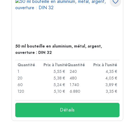
50 ml bouteille en aluminium, métal, argent,
ouverture : DIN 32
té
Quantité
Prix à l'unité
Quantité
Prix à l'unité
 €
1
5,55 €
240
4,35 €
 €
20
5,38 €
480
4,05 €
 €
60
5,24 €
1.740
3,89 €
 €
120
5,10 €
6.880
3,35 €
Détails