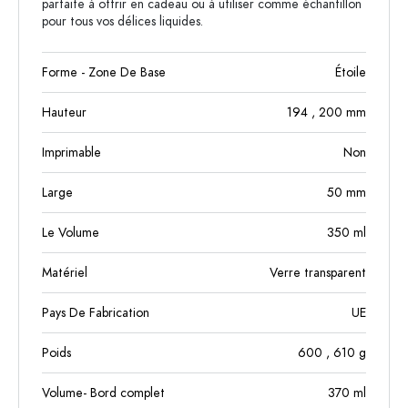
parfaite à offrir en cadeau ou à utiliser comme échantillon
pour tous vos délices liquides.
Forme - Zone De Base
Étoile
Hauteur
194
, 200
mm
Imprimable
Non
Large
50
mm
Le Volume
350
ml
Matériel
Verre transparent
Pays De Fabrication
UE
Poids
600
, 610
g
Volume- Bord complet
370
ml