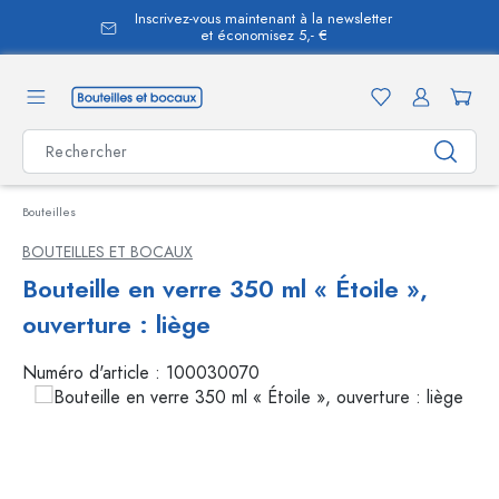
Inscrivez-vous maintenant à la newsletter
tenu principal
et économisez 5,- €
Bouteilles
BOUTEILLES ET BOCAUX
Bouteille en verre 350 ml « Étoile »,
ouverture : liège
Numéro d'article :
100030070