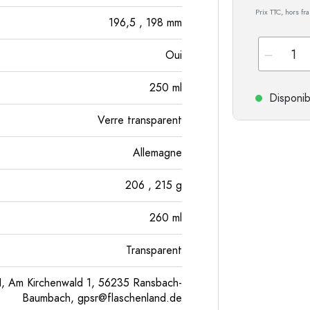
Prix TTC, hors fr
196,5
, 198
mm
Oui
250
ml
Disponib
Verre transparent
Allemagne
206
, 215
g
260
ml
Transparent
, Am Kirchenwald 1, 56235 Ransbach-
Baumbach,
gpsr@flaschenland.de