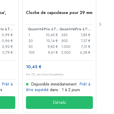
ba',
Cloche de capsuleuse pour 29 mm
Boute
Juice
ouver
Prix à l'unité
Quantité
Prix à l'unité
Quantité
Prix à l'unité
Quan
0,99 €
1
10,45 €
250
7,85 €
1
0,96 €
20
10,14 €
500
7,57 €
24
0,92 €
50
9,82 €
1.000
7,31 €
72
0,79 €
100
9,61 €
2.500
6,28 €
120
10,45 €
1,36 
Prix TTC, hors frais d'expédition
Prix TTC,
.
Prêt à
Disponible immédiatement.
Prêt à
Dis
rs
être expédié
dans : 1 à 2 jours
être 
Détails