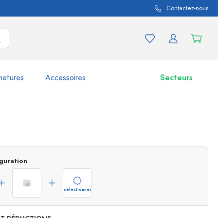
Contactez-nous
metures
Accessoires
Secteurs
variations de produits
Bocaux
guration
Découvrir maintenant
Acheter maintenant
sélectionner