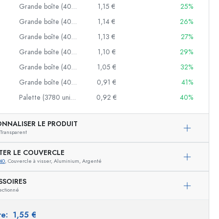
Grande boîte (40 unités)
1,15 €
25%
Exemple de présentation
es
Grande boîte (40 unités)
1,14 €
26%
Grande boîte (40 unités)
1,13 €
27%
Grande boîte (40 unités)
1,10 €
29%
Grande boîte (40 unités)
1,05 €
32%
Grande boîte (40 unités)
0,91 €
41%
Palette (3780 unités)
0,92 €
40%
ONNALISER LE PRODUIT
Transparent
TER LE COUVERCLE
40
, Couvercle à visser, Aluminium, Argenté
SSOIRES
ectionné
ire:
1,55 €