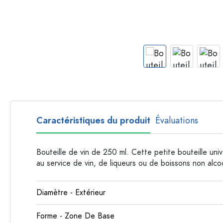
Bouteilles par forme
Bouteilles apothicaire
Bouteilles à anse
Bouteilles à goulot long
Bouteilles polygonales
Bouteilles par matière
Bouteilles en verre
Bouteilles en plastique
Caractéristiques du produit
Évaluations
Bouteille de vin de 250 ml. Cette petite bouteille univ
au service de vin, de liqueurs ou de boissons non alco
Diamètre - Extérieur
Forme - Zone De Base