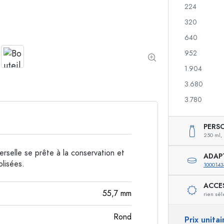
224
Bouteilles de forme spéciale
Bouteilles cylindriqu
320
Bouteilles à épaulement rond
Dames-jeannes
640
Flasques
952
Bouteilles à col large
1.904
3.680
Bouteilles en grès
3.780
Bouteilles en aluminium
PERS
250 ml,
erselle se prête à la conservation et
ADAP
olisées.
1000143
ACCE
55,7
mm
rien sél
Rond
Prix unita