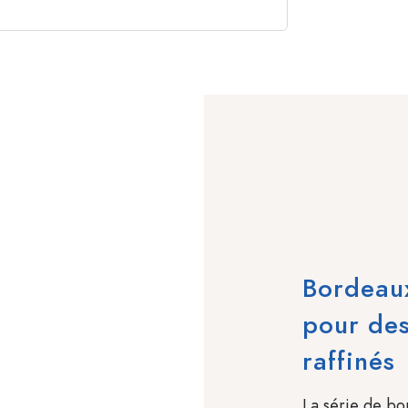
Bordeaux
pour de
raffinés
La série de bou