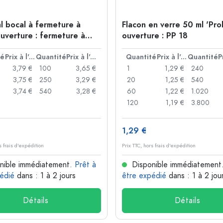
l bocal à fermeture à
Flacon en verre 50 ml 'Pro
ouverture : fermeture à
ouverture : PP 18
té
Prix à l'unité
Quantité
Prix à l'unité
Quantité
Prix à l'unité
Quantité
3,79 €
100
3,65 €
1
1,29 €
240
3,75 €
250
3,29 €
20
1,25 €
540
3,74 €
540
3,28 €
60
1,22 €
1.020
120
1,19 €
3.800
1,29 €
s frais d'expédition
Prix TTC, hors frais d'expédition
nible immédiatement.
Prêt à
Disponible immédiatement
édié
dans : 1 à 2 jours
être expédié
dans : 1 à 2 jou
Détails
Détails