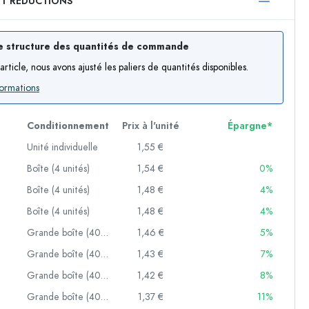
ET RÉDUCTIONS
750 ml
1000 ml
e structure des quantités de commande
article, nous avons ajusté les paliers de quantités disponibles.
formations
Conditionnement
Prix à l'unité
Épargne*
Unité individuelle
1,55 €
Boîte (4 unités)
1,54 €
0%
f
Boîte (4 unités)
1,48 €
4%
Boîte (4 unités)
1,48 €
4%
Grande boîte (40 unités)
1,46 €
5%
es
Grande boîte (40 unités)
1,43 €
7%
Grande boîte (40 unités)
1,42 €
8%
Grande boîte (40 unités)
1,37 €
11%