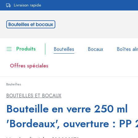
Livraison rapide
echerche
Passer à la navigation principale
Produits
Bouteilles
Bocaux
Boîtes ali
Offres spéciales
Bouteilles
Bouteilles
Voir la catégorie Bouteil
BOUTEILLES ET BOCAUX
Bocaux
Bouteille en verre 250 ml
Bouteilles par marque
Bouteilles WECK
Boîtes alimentaires
'Bordeaux', ouverture : PP
Vaisselle
Bouteilles par volume