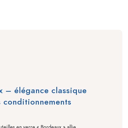
 – élégance classique
s conditionnements
teilles en verre « Bordeaux » allie