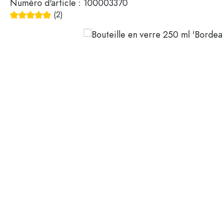
Numéro d'article :
100003370
Mignonnettes
Contenants cosmétiques
(2)
Bouteilles en verre 100 ml
Note moyenne de 5 sur 5 étoiles
Bouteilles en verre 200 ml
Contenants en plastique
Couvercles et fermetures
Bouteilles par fonction
Flacons compte-gouttes
Accessoires
Bouteilles à bouchon méca
Marques
Bouteilles par application
Secteurs
Bouteilles d'huile et de vina
Bouteilles de vin
Offres spéciales
Bouteilles de bière
Gourdes
Nouveautés
Flacons pharmaceutiques
Bouteilles de lait
Guide
Bouteilles d'alcool
Recettes