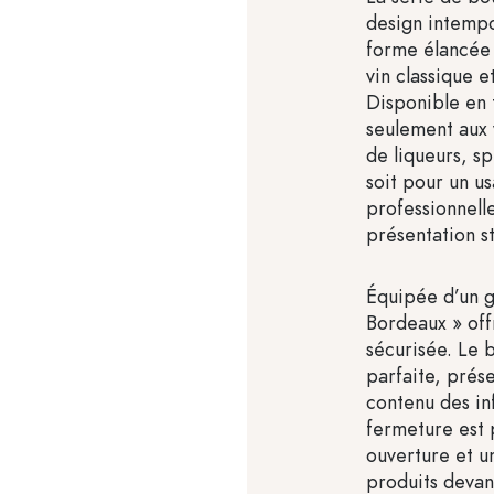
design intempo
forme élancée 
vin classique 
Disponible en t
seulement aux 
de liqueurs, sp
soit pour un us
professionnell
présentation st
Équipée d’un go
Bordeaux » off
sécurisée. Le 
parfaite, prés
contenu des in
fermeture est 
ouverture et u
produits devant