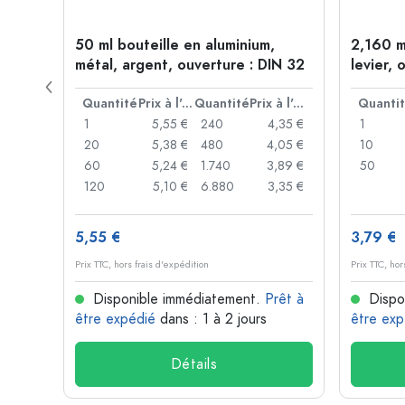
 forme
50 ml bouteille en aluminium,
2,160 m
P 28
métal, argent, ouverture : DIN 32
levier, 
levier
Prix à l'unité
Quantité
Prix à l'unité
Quantité
Prix à l'unité
Quanti
,93 €
1
5,55 €
240
4,35 €
1
,88 €
20
5,38 €
480
4,05 €
10
,85 €
60
5,24 €
1.740
3,89 €
50
,74 €
120
5,10 €
6.880
3,35 €
5,55 €
3,79 €
Prix TTC, hors frais d'expédition
Prix TTC, hor
rêt à
Disponible immédiatement.
Prêt à
Dispo
être expédié
dans : 1 à 2 jours
être exp
Détails