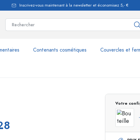
Inscrivez-vous maintenant à la newsletter et économisez 5,- €
mentaires
Contenants cosmétiques
Couvercles et fer
les
plus de 2.500 produits et 
Votre confi
Bouteilles Estal
 28