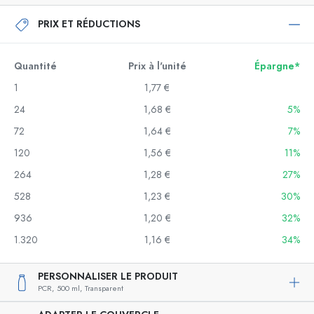
PRIX ET RÉDUCTIONS
Quantité
Prix à l'unité
Épargne*
1
1,77 €
24
1,68 €
5%
72
1,64 €
7%
120
1,56 €
11%
264
1,28 €
27%
528
1,23 €
30%
936
1,20 €
32%
1.320
1,16 €
34%
PERSONNALISER LE PRODUIT
PCR,
500 ml,
Transparent