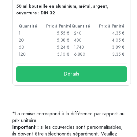
50 ml bouteille en aluminium, métal, argent,
ouverture : DIN 32
té
Quantité
Prix à l'unité
Quantité
Prix à l'unité
 €
1
5,55 €
240
4,35 €
 €
20
5,38 €
480
4,05 €
 €
60
5,24 €
1.740
3,89 €
 €
120
5,10 €
6.880
3,35 €
Détails
*La remise correspond à la différence par rapport au
prix unitaire.
Important :
si les couvercles sont personnalisables,
ils doivent être sélectionnés séparément. Veuillez