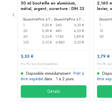
 forme
50 ml bouteille en aluminium,
2,160 m
P 28
métal, argent, ouverture : DIN 32
levier, 
levier
Prix à l'unité
Quantité
Prix à l'unité
Quantité
Prix à l'unité
Quanti
,93 €
1
5,55 €
240
4,35 €
1
,88 €
20
5,38 €
480
4,05 €
10
,85 €
60
5,24 €
1.740
3,89 €
50
,74 €
120
5,10 €
6.880
3,35 €
5,55 €
3,79 €
Prix TTC, hors frais d'expédition
Prix TTC, hor
rêt à
Disponible immédiatement.
Prêt à
Dispo
être expédié
dans : 1 à 2 jours
être exp
Détails