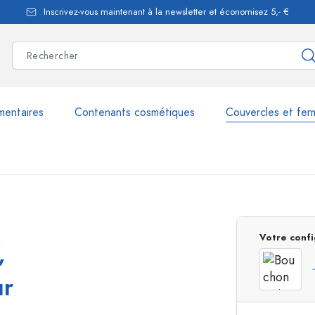
Inscrivez-vous maintenant à la newsletter et économisez 5,- €
mentaires
Contenants cosmétiques
Couvercles et fer
les
plus de 2.500 produits et 
Votre confi
,
Bouteilles Estal
ur