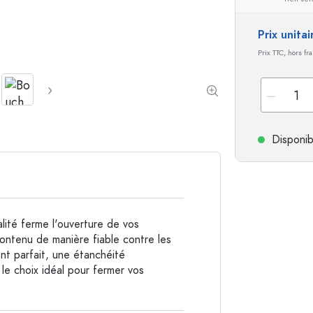
Bouteilles de forme spéciale
Bouteilles cylindriqu
Prix unita
Bouteilles à épaulement rond
Dames-jeannes
Prix TTC, hors fr
Flasques
Bouteilles à col large
Bouteilles en grès
Disponib
Bouteilles en aluminium
ité ferme l'ouverture de vos
contenu de manière fiable contre les
nt parfait, une étanchéité
le choix idéal pour fermer vos