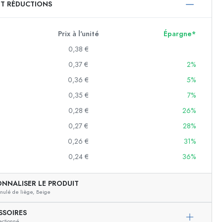
ET RÉDUCTIONS
750 ml
1000 ml
Prix à l'unité
Épargne*
0,38 €
0,37 €
2%
0,36 €
5%
0,35 €
7%
0,28 €
26%
0,27 €
28%
f
0,26 €
31%
0,24 €
36%
es
ONNALISER LE PRODUIT
nulé de liège,
Beige
SSOIRES
ectionné