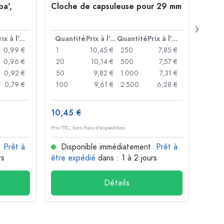
ba',
Cloche de capsuleuse pour 29 mm
Boute
Juice
ouver
Prix à l'unité
Quantité
Prix à l'unité
Quantité
Prix à l'unité
Quan
0,99 €
1
10,45 €
250
7,85 €
1
0,96 €
20
10,14 €
500
7,57 €
24
0,92 €
50
9,82 €
1.000
7,31 €
72
0,79 €
100
9,61 €
2.500
6,28 €
120
10,45 €
1,36 
Prix TTC, hors frais d'expédition
Prix TTC,
.
Prêt à
Disponible immédiatement.
Prêt à
Dis
rs
être expédié
dans : 1 à 2 jours
être 
Détails