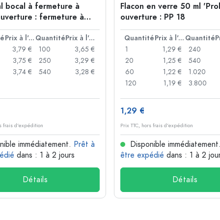
l bocal à fermeture à
Flacon en verre 50 ml 'Pro
ouverture : fermeture à
ouverture : PP 18
té
Prix à l'unité
Quantité
Prix à l'unité
Quantité
Prix à l'unité
Quantité
3,79 €
100
3,65 €
1
1,29 €
240
3,75 €
250
3,29 €
20
1,25 €
540
3,74 €
540
3,28 €
60
1,22 €
1.020
120
1,19 €
3.800
1,29 €
s frais d'expédition
Prix TTC, hors frais d'expédition
nible immédiatement.
Prêt à
Disponible immédiatement
édié
dans : 1 à 2 jours
être expédié
dans : 1 à 2 jou
Détails
Détails