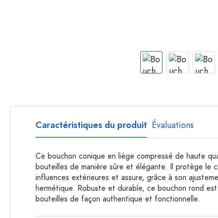
Bouteilles par forme
Bouteilles apothicaire
Bouteilles à anse
Bouteilles à goulot long
Bouteilles polygonales
Bouteilles par matière
Bouteilles en verre
Bouteilles en plastique
Caractéristiques du produit
Évaluations
Ce bouchon conique en liège compressé de haute qual
bouteilles de manière sûre et élégante. Il protège le 
influences extérieures et assure, grâce à son ajusteme
hermétique. Robuste et durable, ce bouchon rond est 
bouteilles de façon authentique et fonctionnelle.