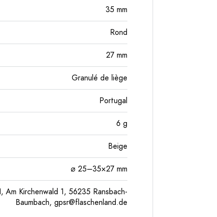
35
mm
Rond
27
mm
Granulé de liège
Portugal
6
g
Beige
⌀ 25–35×27 mm
, Am Kirchenwald 1, 56235 Ransbach-
Baumbach,
gpsr@flaschenland.de