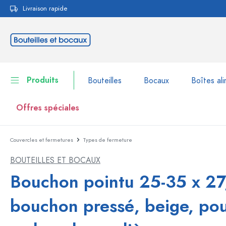
Livraison rapide
echerche
Passer à la navigation principale
Produits
Bouteilles
Bocaux
Boîtes ali
Offres spéciales
Couvercles et fermetures
Types de fermeture
Bouteilles
Voir la catégorie Bouteil
BOUTEILLES ET BOCAUX
Bocaux
Bouteilles par marque
Bouchon pointu 25-35 x 27
Bouteilles WECK
Boîtes alimentaires
bouchon pressé, beige, po
Vaisselle
Bouteilles par volume