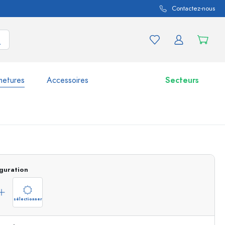
Contactez-nous
metures
Accessoires
Secteurs
variations de produits
Bocaux
Découvrir maintenant
guration
Acheter maintenant
sélectionner