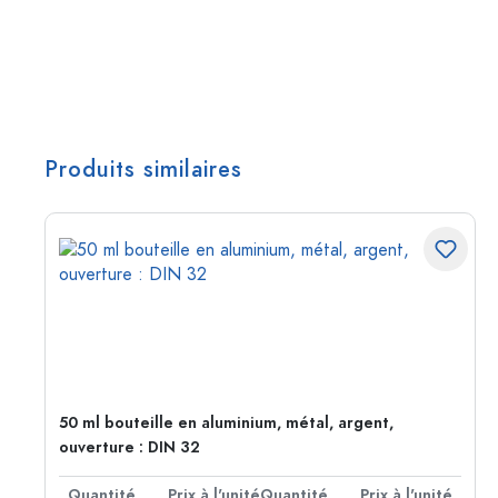
Produits similaires
50 ml bouteille en aluminium, métal, argent,
ouverture : DIN 32
té
Quantité
Prix à l'unité
Quantité
Prix à l'unité