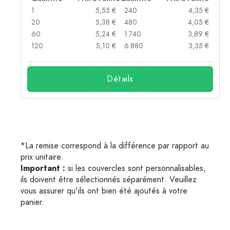
 €
1
5,55 €
240
4,35 €
 €
20
5,38 €
480
4,05 €
 €
60
5,24 €
1.740
3,89 €
 €
120
5,10 €
6.880
3,35 €
Détails
*La remise correspond à la différence par rapport au
prix unitaire.
Important :
si les couvercles sont personnalisables,
ils doivent être sélectionnés séparément. Veuillez
vous assurer qu'ils ont bien été ajoutés à votre
panier.