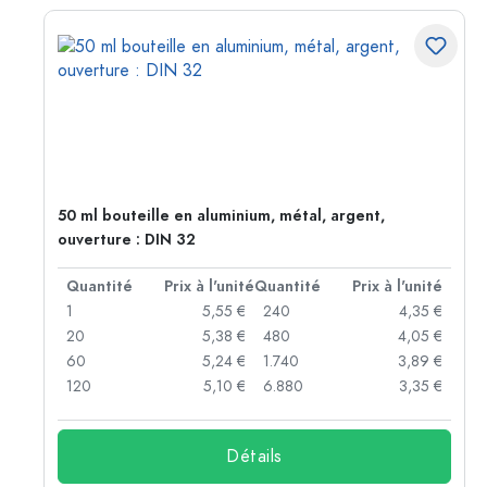
50 ml bouteille en aluminium, métal, argent,
ouverture : DIN 32
té
Quantité
Prix à l'unité
Quantité
Prix à l'unité
 €
1
5,55 €
240
4,35 €
 €
20
5,38 €
480
4,05 €
 €
60
5,24 €
1.740
3,89 €
 €
120
5,10 €
6.880
3,35 €
Détails