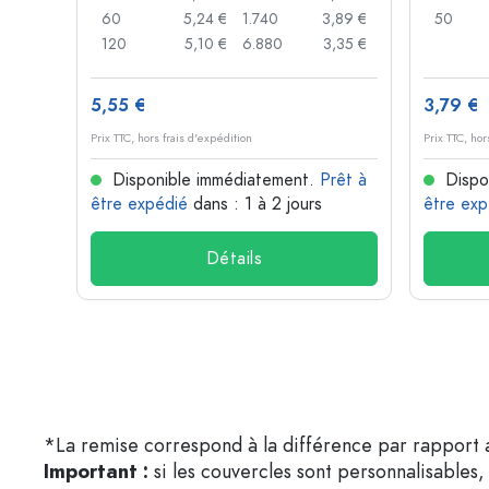
,85 €
60
5,24 €
1.740
3,89 €
50
,74 €
120
5,10 €
6.880
3,35 €
5,55 €
3,79 €
Prix TTC, hors frais d'expédition
Prix TTC, hor
rêt à
Disponible immédiatement.
Prêt à
Dispo
être expédié
dans : 1 à 2 jours
être exp
Détails
*La remise correspond à la différence par rapport a
Important :
si les couvercles sont personnalisables, 