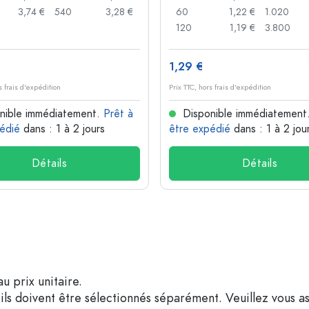
3,74 €
540
3,28 €
60
1,22 €
1.020
120
1,19 €
3.800
1,29 €
s frais d'expédition
Prix TTC, hors frais d'expédition
nible immédiatement.
Prêt à
Disponible immédiatement
édié
dans : 1 à 2 jours
être expédié
dans : 1 à 2 jou
Détails
Détails
u prix unitaire.
ils doivent être sélectionnés séparément. Veuillez vous as