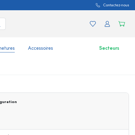
Contactez-nous
metures
Accessoires
Secteurs
variations de produits
Bocaux
Découvrir maintenant
guration
Acheter maintenant