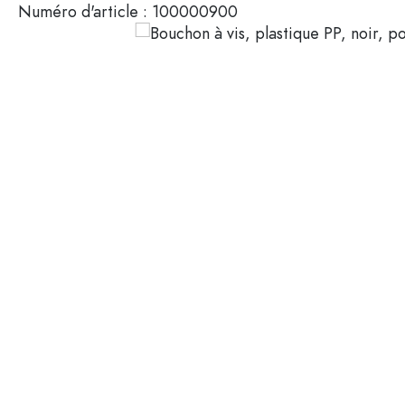
Numéro d'article :
100000900
Mignonnettes
Contenants cosmétiques
Bouteilles en verre 100 ml
Bouteilles en verre 200 ml
Contenants en plastique
Couvercles et fermetures
Bouteilles par fonction
Flacons compte-gouttes
Accessoires
Bouteilles à bouchon méca
Marques
Bouteilles par application
Secteurs
Bouteilles d'huile et de vina
Bouteilles de vin
Offres spéciales
Bouteilles de bière
Gourdes
Nouveautés
Flacons pharmaceutiques
Bouteilles de lait
Guide
Bouteilles d'alcool
Recettes