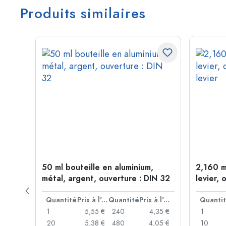
Produits similaires
 forme
50 ml bouteille en aluminium,
2,160 m
P 28
métal, argent, ouverture : DIN 32
levier, 
levier
Prix à l'unité
Quantité
Prix à l'unité
Quantité
Prix à l'unité
Quanti
,93 €
1
5,55 €
240
4,35 €
1
,88 €
20
5,38 €
480
4,05 €
10