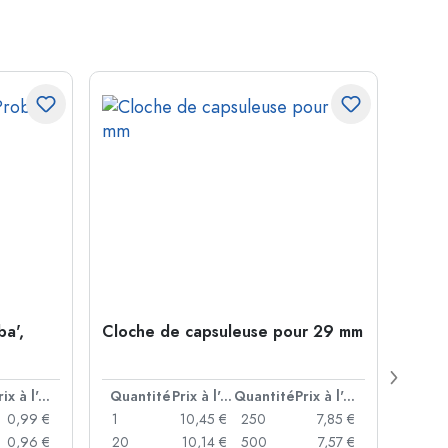
ba',
Cloche de capsuleuse pour 29 mm
Boute
Juice
ouver
Prix à l'unité
Quantité
Prix à l'unité
Quantité
Prix à l'unité
Quan
0,99 €
1
10,45 €
250
7,85 €
1
0,96 €
20
10,14 €
500
7,57 €
24