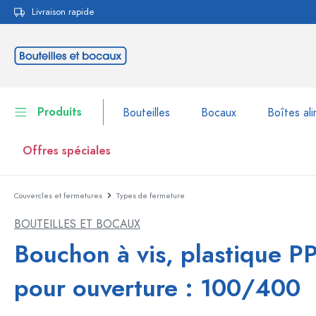
Livraison rapide
echerche
Passer à la navigation principale
Produits
Bouteilles
Bocaux
Boîtes ali
Offres spéciales
Couvercles et fermetures
Types de fermeture
Bouteilles
Voir la catégorie Bouteil
BOUTEILLES ET BOCAUX
Bocaux
Bouteilles par marque
Bouchon à vis, plastique PP
Bouteilles WECK
Boîtes alimentaires
pour ouverture : 100/400
Vaisselle
Bouteilles par volume