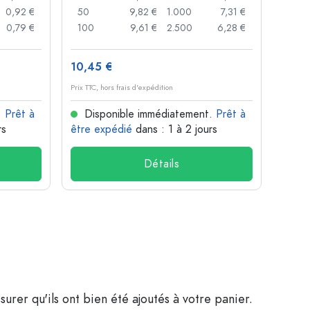
0,92 €
50
9,82 €
1.000
7,31 €
72
0,79 €
100
9,61 €
2.500
6,28 €
120
10,45 €
1,36 
Prix TTC, hors frais d'expédition
Prix TTC,
.
Prêt à
Disponible immédiatement.
Prêt à
Dis
rs
être expédié
dans : 1 à 2 jours
être 
Détails
surer qu'ils ont bien été ajoutés à votre panier.