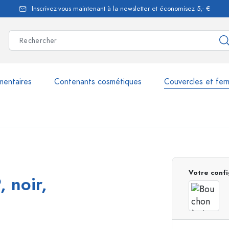
Inscrivez-vous maintenant à la newsletter et économisez 5,- €
mentaires
Contenants cosmétiques
Couvercles et fer
les
plus de 2.500 produits et 
Votre confi
, noir,
Bouteilles Estal