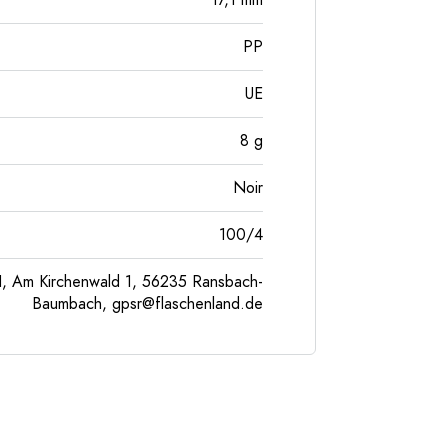
17,1
mm
PP
UE
8
g
Noir
100/4
, Am Kirchenwald 1, 56235 Ransbach-
Baumbach,
gpsr@flaschenland.de