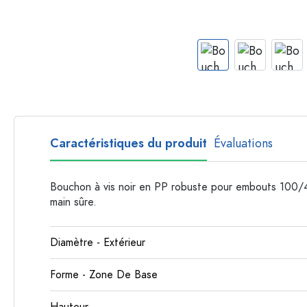
Bouteilles par forme
Bouteilles apothicaire
Bouteilles à anse
Bouteilles à goulot long
Bouteilles polygonales
Bouteilles par matière
Bouteilles en verre
Caractéristiques du produit
Évaluations
Bouteilles en plastique
Bouchon à vis noir en PP robuste pour embouts 100/
main sûre.
Diamètre - Extérieur
Forme - Zone De Base