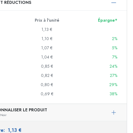
ET RÉDUCTIONS
750 ml
1000 ml
Prix à l'unité
Épargne*
1,13 €
1,10 €
2%
1,07 €
5%
1,04 €
7%
0,85 €
24%
0,82 €
27%
f
0,80 €
29%
0,69 €
38%
es
ONNALISER LE PRODUIT
Noir
ire:
1,13 €