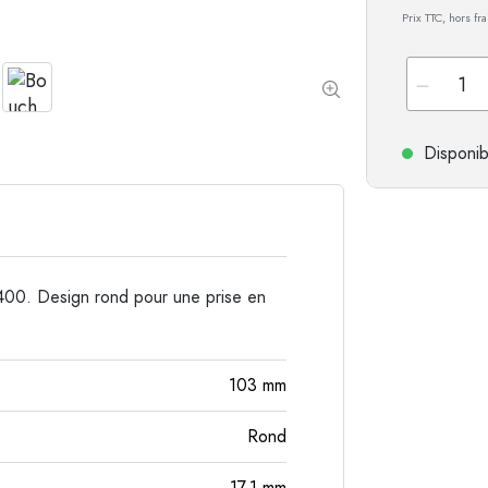
Prix TTC, hors fr
Bouteilles de forme spéciale
Bouteilles cylindriqu
Bouteilles à épaulement rond
Dames-jeannes
Flasques
Bouteilles à col large
Disponib
Bouteilles en grès
Bouteilles en aluminium
400. Design rond pour une prise en
103
mm
Rond