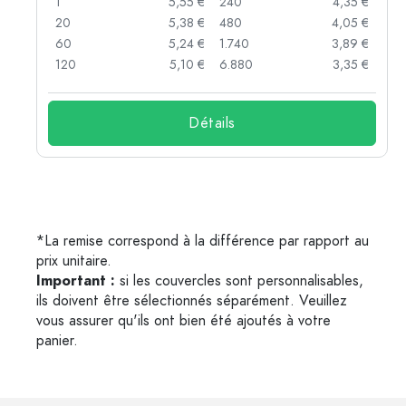
 €
1
5,55 €
240
4,35 €
 €
20
5,38 €
480
4,05 €
 €
60
5,24 €
1.740
3,89 €
 €
120
5,10 €
6.880
3,35 €
Détails
*La remise correspond à la différence par rapport au
prix unitaire.
Important :
si les couvercles sont personnalisables,
ils doivent être sélectionnés séparément. Veuillez
vous assurer qu'ils ont bien été ajoutés à votre
panier.