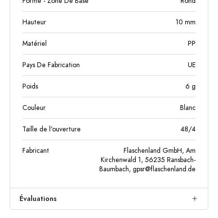
Forme - Zone De Base
Rond
Hauteur
10
mm
Matériel
PP
Pays De Fabrication
UE
Poids
6
g
Couleur
Blanc
Taille de l'ouverture
48/4
Fabricant
Flaschenland GmbH, Am
Kirchenwald 1, 56235 Ransbach-
Baumbach,
gpsr@flaschenland.de
Évaluations