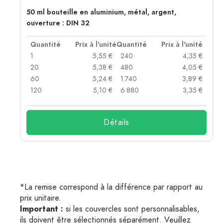
50 ml bouteille en aluminium, métal, argent,
ouverture : DIN 32
té
Quantité
Prix à l'unité
Quantité
Prix à l'unité
 €
1
5,55 €
240
4,35 €
 €
20
5,38 €
480
4,05 €
 €
60
5,24 €
1.740
3,89 €
 €
120
5,10 €
6.880
3,35 €
Détails
*La remise correspond à la différence par rapport au
prix unitaire.
Important :
si les couvercles sont personnalisables,
ils doivent être sélectionnés séparément. Veuillez