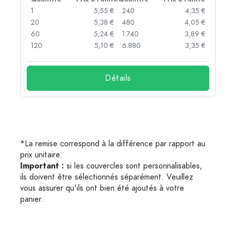
 €
1
5,55 €
240
4,35 €
 €
20
5,38 €
480
4,05 €
 €
60
5,24 €
1.740
3,89 €
 €
120
5,10 €
6.880
3,35 €
Détails
*La remise correspond à la différence par rapport au
prix unitaire.
Important :
si les couvercles sont personnalisables,
ils doivent être sélectionnés séparément. Veuillez
vous assurer qu'ils ont bien été ajoutés à votre
panier.