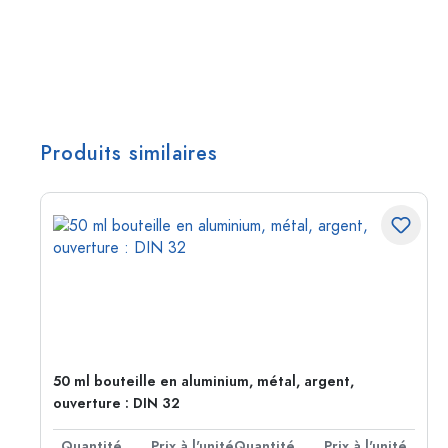
Produits similaires
50 ml bouteille en aluminium, métal, argent,
ouverture : DIN 32
té
Quantité
Prix à l'unité
Quantité
Prix à l'unité