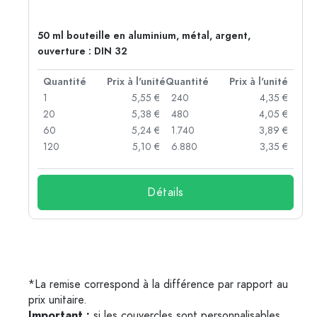
50 ml bouteille en aluminium, métal, argent,
ouverture : DIN 32
té
Quantité
Prix à l'unité
Quantité
Prix à l'unité
 €
1
5,55 €
240
4,35 €
 €
20
5,38 €
480
4,05 €
 €
60
5,24 €
1.740
3,89 €
 €
120
5,10 €
6.880
3,35 €
Détails
*La remise correspond à la différence par rapport au
prix unitaire.
Important :
si les couvercles sont personnalisables,