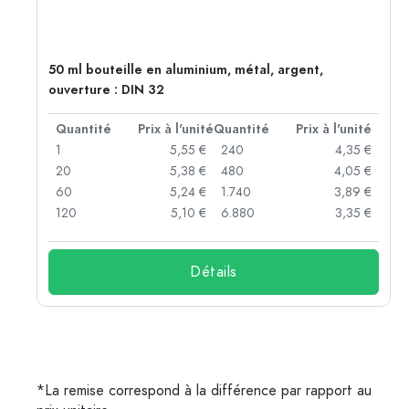
50 ml bouteille en aluminium, métal, argent,
ouverture : DIN 32
té
Quantité
Prix à l'unité
Quantité
Prix à l'unité
 €
1
5,55 €
240
4,35 €
 €
20
5,38 €
480
4,05 €
 €
60
5,24 €
1.740
3,89 €
 €
120
5,10 €
6.880
3,35 €
Détails
*La remise correspond à la différence par rapport au