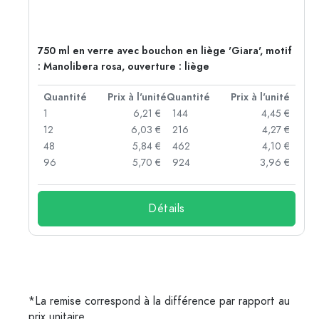
750 ml en verre avec bouchon en liège 'Giara', motif
: Manolibera rosa, ouverture : liège
té
Quantité
Prix à l'unité
Quantité
Prix à l'unité
 €
1
6,21 €
144
4,45 €
 €
12
6,03 €
216
4,27 €
 €
48
5,84 €
462
4,10 €
 €
96
5,70 €
924
3,96 €
Détails
*La remise correspond à la différence par rapport au
prix unitaire.