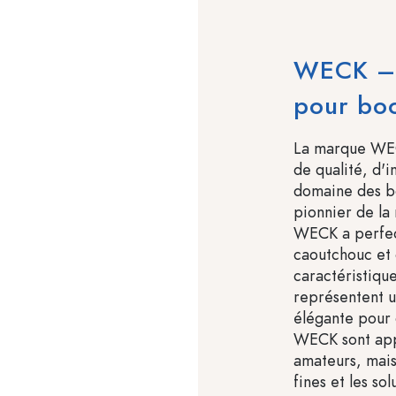
WECK – T
pour bo
La marque WEC
de qualité, d'i
domaine des bo
pionnier de l
WECK a perfect
caoutchouc et 
caractéristique
représentent un
élégante pour 
WECK sont appr
amateurs, mais
fines et les so