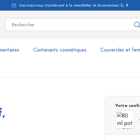
Inscrivez-vous maintenant à la newsletter et économisez 5,- €
mentaires
Contenants cosmétiques
Couvercles et fer
les
plus de 2.500 produits et 
Votre confi
f,
Bouteilles Estal