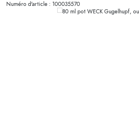
Numéro d'article :
100035570
Mignonnettes
Contenants cosmétiques
Bouteilles en verre 100 ml
Bouteilles en verre 200 ml
Contenants en plastique
Couvercles et fermetures
Bouteilles par fonction
Flacons compte-gouttes
Accessoires
Bouteilles à bouchon méca
Marques
Bouteilles par application
Secteurs
Bouteilles d'huile et de vina
Bouteilles de vin
Offres spéciales
Bouteilles de bière
Gourdes
Nouveautés
Flacons pharmaceutiques
Bouteilles de lait
Guide
Bouteilles d'alcool
Recettes