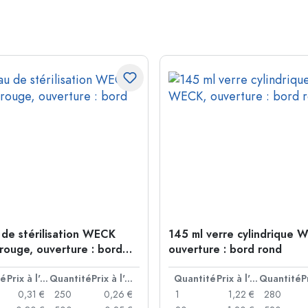
de stérilisation WECK
145 ml verre cylindrique 
rouge, ouverture : bord
ouverture : bord rond
té
Prix à l'unité
Quantité
Prix à l'unité
Quantité
Prix à l'unité
Quantité
0,31 €
250
0,26 €
1
1,22 €
280