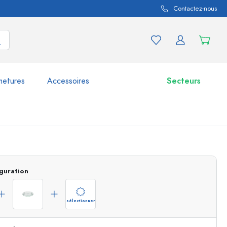
Contactez-nous
metures
Accessoires
Secteurs
variations de produits
Bocaux
Découvrir maintenant
guration
Acheter maintenant
sélectionner