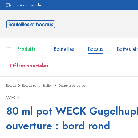
Livraison rapide
echerche
Passer à la navigation principale
Produits
Bouteilles
Bocaux
Boîtes ali
Offres spéciales
Bocaux
Bocaux par utilisation
Bocaux à conserve
Bouteilles
Voir la catégorie Bouteil
WECK
Bocaux
Bouteilles par marque
80 ml pot WECK Gugelhup
Bouteilles WECK
Boîtes alimentaires
ouverture : bord rond
Vaisselle
Bouteilles par volume