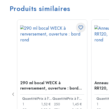
Produits similaires
CK,
290 ml bocal WECK à
Anneau 
renversement, ouverture : bord
RR120, 
rond
rond
Prix à l'unité
Quantité
Prix à l'unité
Quantité
Prix à l'unité
Quanti
,58 €
1
1,52 €
250
1,45 €
1