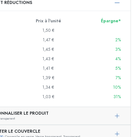
ET RÉDUCTIONS
750 ml
1000 ml
Prix à l'unité
Épargne*
1,50 €
1,47 €
2%
1,45 €
3%
1,43 €
4%
1,41 €
5%
1,39 €
7%
f
1,34 €
10%
1,03 €
31%
es
ONNALISER LE PRODUIT
ransparent
TER LE COUVERCLE
00
, Couvercle en verre, Verre transparent, Transparent
Exemple de présentation