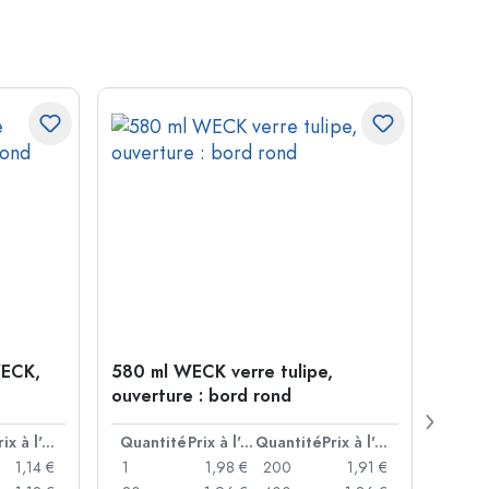
WECK,
580 ml WECK verre tulipe,
Agraf
ouverture : bord rond
arge
Prix à l'unité
Quantité
Prix à l'unité
Quantité
Prix à l'unité
Quan
1,14 €
1
1,98 €
200
1,91 €
1