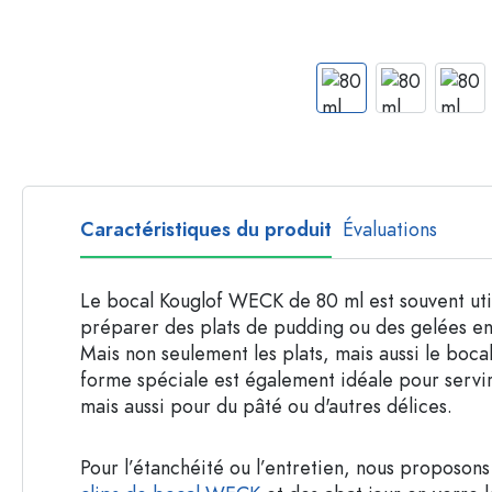
Bouteilles par forme
Bouteilles apothicaire
Bouteilles à anse
Bouteilles à goulot long
Bouteilles polygonales
Bouteilles par matière
Bouteilles en verre
Caractéristiques du produit
Évaluations
Bouteilles en plastique
Le bocal Kouglof WECK de 80 ml est souvent uti
préparer des plats de pudding ou des gelées en
Mais non seulement les plats, mais aussi le boca
forme spéciale est également idéale pour servir
mais aussi pour du pâté ou d'autres délices.
Pour l’étanchéité ou l’entretien, nous proposon