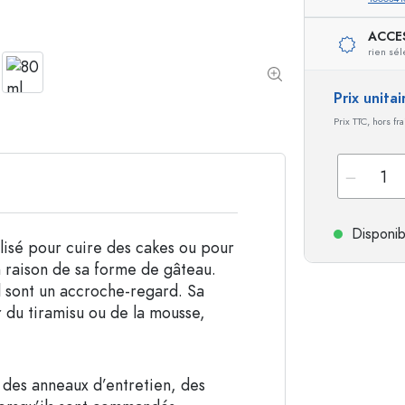
Bouteilles de forme spéciale
Bouteilles cylindriqu
ACCE
rien sél
Bouteilles à épaulement rond
Dames-jeannes
Flasques
Prix unita
Bouteilles à col large
Prix TTC, hors fr
Bouteilles en grès
Bouteilles en aluminium
Disponib
lisé pour cuire des cakes ou pour
 raison de sa forme de gâteau.
l sont un accroche-regard. Sa
 du tiramisu ou de la mousse,
s des anneaux d’entretien, des