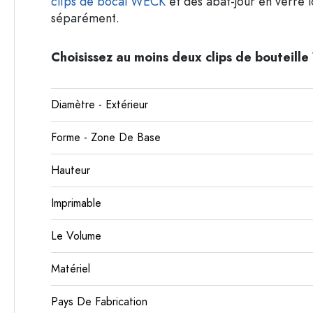
clips de bocal WECK
et des abat-jour en verre 
séparément.
Choisissez au moins deux clips de bouteill
Diamètre - Extérieur
Forme - Zone De Base
Hauteur
Imprimable
Le Volume
Matériel
Pays De Fabrication