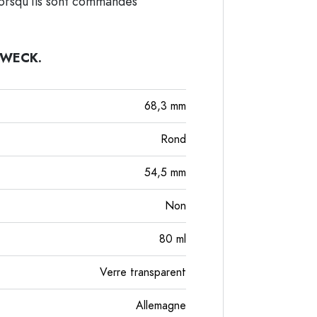
lorsqu’ils sont commandés
e WECK.
68,3
mm
Rond
54,5
mm
Non
80
ml
Verre transparent
Allemagne