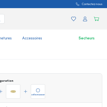
Contactez-nous
metures
Accessoires
Secteurs
variations de produits
Bocaux
Découvrir maintenant
guration
Acheter maintenant
sélectionner