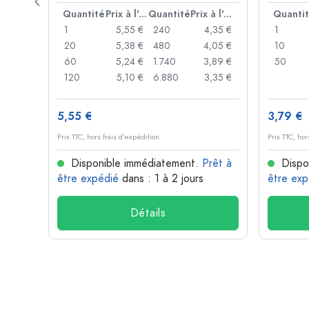
levier
Prix à l'unité
Quantité
Prix à l'unité
Quantité
Prix à l'unité
Quanti
,93 €
1
5,55 €
240
4,35 €
1
,88 €
20
5,38 €
480
4,05 €
10
,85 €
60
5,24 €
1.740
3,89 €
50
,74 €
120
5,10 €
6.880
3,35 €
5,55 €
3,79 €
Prix TTC, hors frais d'expédition
Prix TTC, hor
rêt à
Disponible immédiatement.
Prêt à
Dispo
être expédié
dans : 1 à 2 jours
être exp
Détails