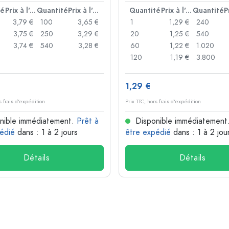
té
Prix à l'unité
Quantité
Prix à l'unité
Quantité
Prix à l'unité
Quantité
3,79 €
100
3,65 €
1
1,29 €
240
3,75 €
250
3,29 €
20
1,25 €
540
3,74 €
540
3,28 €
60
1,22 €
1.020
120
1,19 €
3.800
1,29 €
s frais d'expédition
Prix TTC, hors frais d'expédition
nible immédiatement.
Prêt à
Disponible immédiatement
édié
dans : 1 à 2 jours
être expédié
dans : 1 à 2 jou
Détails
Détails