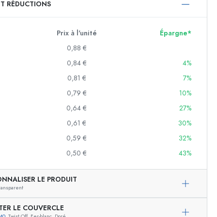
ET RÉDUCTIONS
750 ml
1000 ml
Prix à l'unité
Épargne*
0,88 €
0,84 €
4%
0,81 €
7%
0,79 €
10%
0,64 €
27%
0,61 €
30%
f
0,59 €
32%
0,50 €
43%
es
ONNALISER LE PRODUIT
ransparent
TER LE COUVERCLE
40
, Twist Off, Fer-blanc, Doré
Exemple de présentation