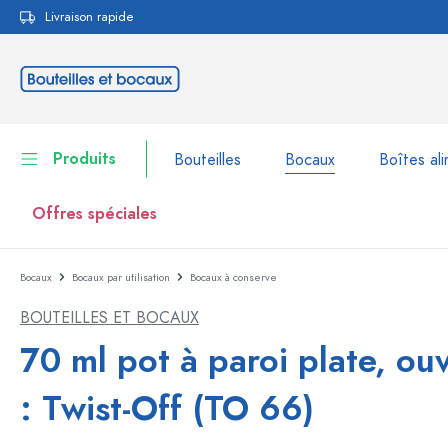
Livraison rapide
echerche
Passer à la navigation principale
Produits
Bouteilles
Bocaux
Boîtes ali
Offres spéciales
Bocaux
Bocaux par utilisation
Bocaux à conserve
Bouteilles
Voir la catégorie Bouteil
BOUTEILLES ET BOCAUX
Bocaux
Bouteilles par marque
70 ml pot à paroi plate, ou
Bouteilles WECK
Boîtes alimentaires
: Twist-Off (TO 66)
Vaisselle
Bouteilles par volume