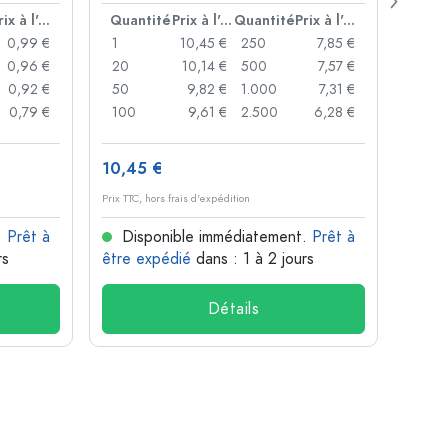
ouver
Prix à l'unité
Quantité
Prix à l'unité
Quantité
Prix à l'unité
Quan
0,99 €
1
10,45 €
250
7,85 €
1
0,96 €
20
10,14 €
500
7,57 €
24
0,92 €
50
9,82 €
1.000
7,31 €
72
0,79 €
100
9,61 €
2.500
6,28 €
120
10,45 €
1,36 
Prix TTC, hors frais d'expédition
Prix TTC,
.
Prêt à
Disponible immédiatement.
Prêt à
Dis
rs
être expédié
dans : 1 à 2 jours
être 
Détails