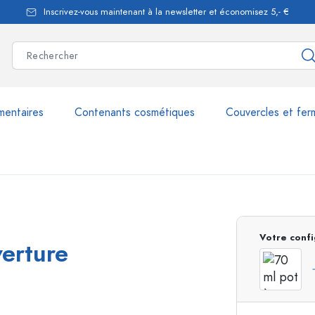
Inscrivez-vous maintenant à la newsletter et économisez 5,- €
mentaires
Contenants cosmétiques
Couvercles et fer
les
plus de 2.500 produits et 
Votre confi
verture
Bouteilles Estal