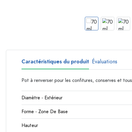
Bouteilles par forme
Bouteilles apothicaire
Bouteilles à anse
Bouteilles à goulot long
Bouteilles polygonales
Bouteilles par matière
Bouteilles en verre
Caractéristiques du produit
Évaluations
Bouteilles en plastique
Pot à renverser pour les confitures, conserves et tous
Diamètre - Extérieur
Forme - Zone De Base
Hauteur