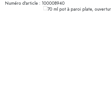
Numéro d'article :
100008940
Mignonnettes
Contenants cosmétiques
Bouteilles en verre 100 ml
Bouteilles en verre 200 ml
Contenants en plastique
Couvercles et fermetures
Bouteilles par fonction
Flacons compte-gouttes
Accessoires
Bouteilles à bouchon méca
Marques
Bouteilles par application
Secteurs
Bouteilles d'huile et de vina
Bouteilles de vin
Offres spéciales
Bouteilles de bière
Gourdes
Nouveautés
Flacons pharmaceutiques
Bouteilles de lait
Guide
Bouteilles d'alcool
Recettes