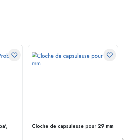
ba',
Cloche de capsuleuse pour 29 mm
Boute
Juice