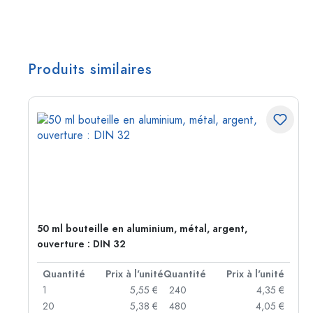
Produits similaires
50 ml bouteille en aluminium, métal, argent,
ouverture : DIN 32
té
Quantité
Prix à l'unité
Quantité
Prix à l'unité
 €
1
5,55 €
240
4,35 €
 €
20
5,38 €
480
4,05 €