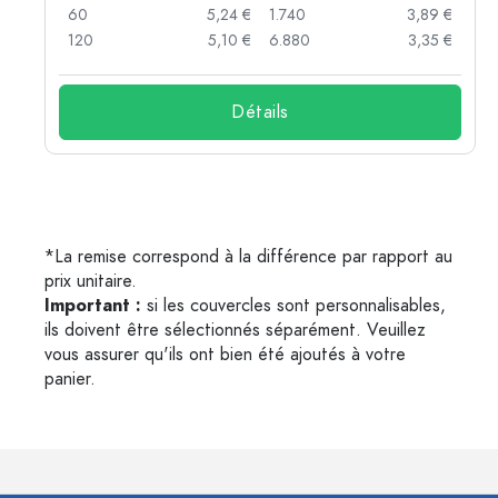
 €
60
5,24 €
1.740
3,89 €
 €
120
5,10 €
6.880
3,35 €
Détails
*La remise correspond à la différence par rapport au
prix unitaire.
Important :
si les couvercles sont personnalisables,
ils doivent être sélectionnés séparément. Veuillez
vous assurer qu'ils ont bien été ajoutés à votre
panier.