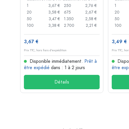
1
3,67 €
250
2,76 €
1
20
3,58 €
675
2,67 €
20
50
3,47 €
1.350
2,58 €
50
100
3,38 €
2.700
2,21 €
100
3,67 €
3,49 €
Prix TTC, hors frais d'expédition
Prix TTC, hor
Disponible immédiatement.
Prêt à
Dispo
être expédié
dans : 1 à 2 jours
être exp
Détails