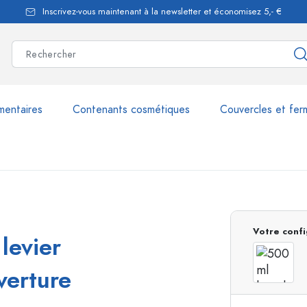
Inscrivez-vous maintenant à la newsletter et économisez 5,- €
mentaires
Contenants cosmétiques
Couvercles et fer
les
plus de 2.500 produits et 
Votre confi
levier
Bouteilles Estal
verture