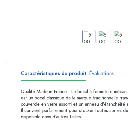
Bouteilles par forme
Bouteilles apothicaire
Bouteilles à anse
Bouteilles à goulot long
Bouteilles polygonales
Bouteilles par matière
Bouteilles en verre
Bouteilles en plastique
Caractéristiques du produit
Évaluations
Qualité Made in France ! Le bocal à fermeture mécan
est un bocal classique de la marque traditionnelle franç
couvercle en verre assorti et un anneau d'étanchéité 
Il convient parfaitement pour stocker toutes sortes d
disponible dans d'autres tailles.