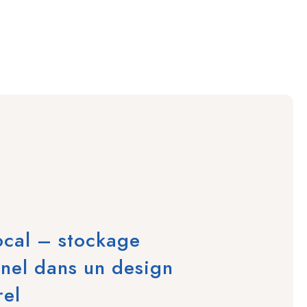
ocal – stockage
nnel dans un design
rel