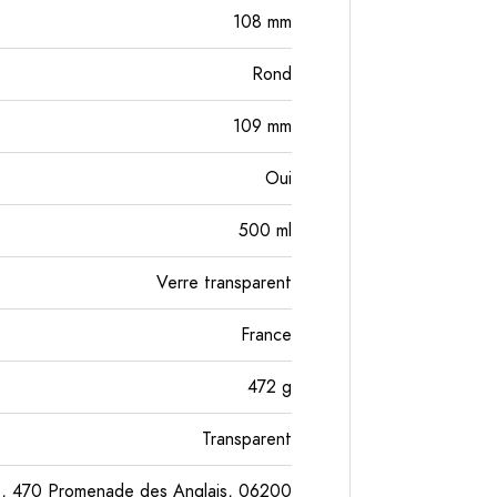
108
mm
Rond
109
mm
Oui
500
ml
Verre transparent
France
472
g
Transparent
S, 470 Promenade des Anglais, 06200