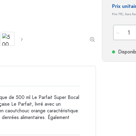
Prix unita
Bouteilles de forme spéciale
Bouteilles cylindriqu
Prix TTC, hors fr
Bouteilles à épaulement rond
Dames-jeannes
Flasques
Bouteilles à col large
Disponib
Bouteilles en grès
Bouteilles en aluminium
ique de 500 ml Le Parfait Super Bocal
aise Le Parfait, livré avec un
en caoutchouc orange caractéristique.
e denrées alimentaires. Également