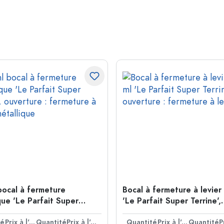
bocal à fermeture
Bocal à fermeture à levier
ue 'Le Parfait Super
'Le Parfait Super Terrine',
, ouverture : fermeture à
ouverture : fermeture à le
étallique
té
Prix à l'unité
Quantité
Prix à l'unité
Quantité
Prix à l'unité
Quantité