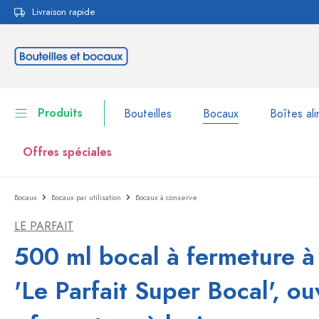
Livraison rapide
echerche
Passer à la navigation principale
Produits
Bouteilles
Bocaux
Boîtes ali
Offres spéciales
Bocaux
Bocaux par utilisation
Bocaux à conserve
Bouteilles
Voir la catégorie Bouteil
LE PARFAIT
Bocaux
Bouteilles par marque
500 ml bocal à fermeture à 
Bouteilles WECK
Boîtes alimentaires
'Le Parfait Super Bocal', ou
Vaisselle
Bouteilles par volume