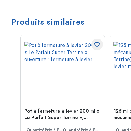
Produits similaires
Pot à fermeture à levier 200 ml «
125 ml 
Le Parfait Super Terrine »,
mécaniq
ouverture : fermeture à levier
Terrine'
Quantité
Prix à l'unité
Quantité
Prix à l'unité
levier m
Quanti