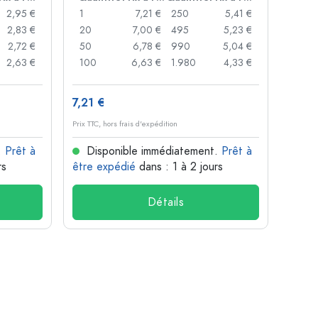
2,95 €
1
7,21 €
250
5,41 €
2,83 €
20
7,00 €
495
5,23 €
2,72 €
50
6,78 €
990
5,04 €
2,63 €
100
6,63 €
1.980
4,33 €
7,21 €
Prix TTC, hors frais d'expédition
.
Prêt à
Disponible immédiatement.
Prêt à
rs
être expédié
dans : 1 à 2 jours
Détails