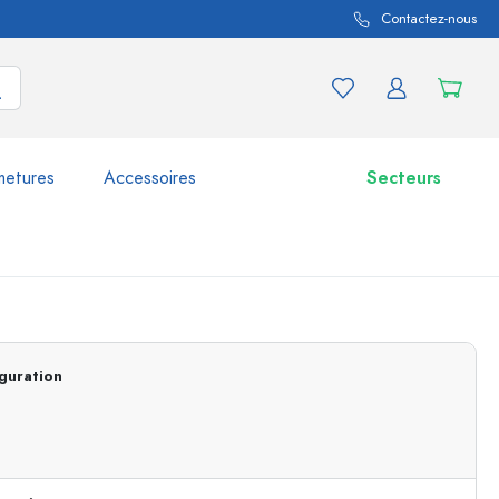
Contactez-nous
metures
Accessoires
Secteurs
variations de produits
Bocaux
Découvrir maintenant
guration
Acheter maintenant