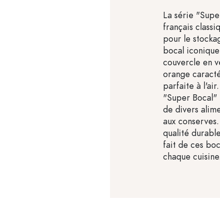
La série "Super
français classi
pour le stocka
bocal iconique 
couvercle en ve
orange caracté
parfaite à l'a
"Super Bocal" 
de divers alim
aux conserves. 
qualité durable
fait de ces bo
chaque cuisine