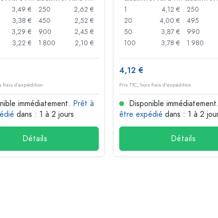
3,49 €
250
2,62 €
1
4,12 €
250
3,38 €
450
2,52 €
20
4,00 €
495
3,29 €
900
2,45 €
50
3,87 €
990
3,22 €
1.800
2,10 €
100
3,78 €
1.980
4,12 €
s frais d'expédition
Prix TTC, hors frais d'expédition
nible immédiatement.
Prêt à
Disponible immédiatement
édié
dans : 1 à 2 jours
être expédié
dans : 1 à 2 jou
Détails
Détails