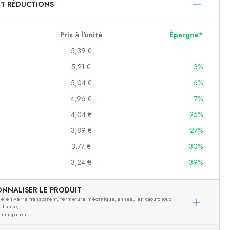
ET RÉDUCTIONS
750 ml
1000 ml
Prix à l'unité
Épargne*
5,39 €
5,21 €
3%
5,04 €
6%
4,96 €
7%
4,04 €
25%
3,89 €
27%
f
3,77 €
30%
3,24 €
39%
es
ONNALISER LE PRODUIT
le en verre transparent, fermeture mécanique, anneau en caoutchouc
 1 anse,
Transparent