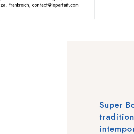
za, Frankreich,
contact@leparfait.com
Super B
traditio
intempo