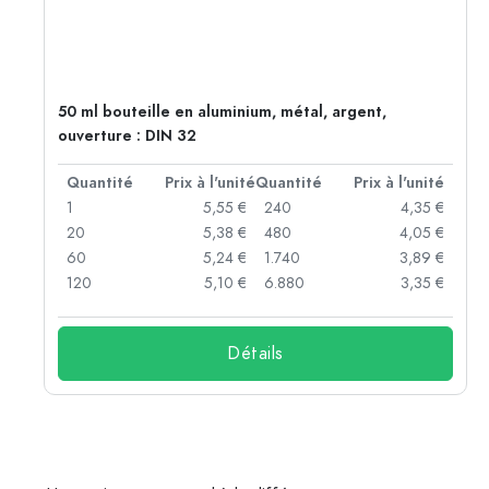
50 ml bouteille en aluminium, métal, argent,
ouverture : DIN 32
té
Quantité
Prix à l'unité
Quantité
Prix à l'unité
 €
1
5,55 €
240
4,35 €
 €
20
5,38 €
480
4,05 €
 €
60
5,24 €
1.740
3,89 €
 €
120
5,10 €
6.880
3,35 €
Détails