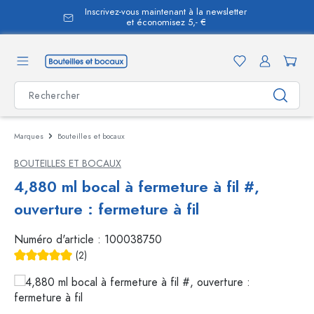
Inscrivez-vous maintenant à la newsletter
tenu principal
et économisez 5,- €
Marques
Bouteilles et bocaux
BOUTEILLES ET BOCAUX
4,880 ml bocal à fermeture à fil #,
ouverture : fermeture à fil
Numéro d'article :
100038750
(2)
Note moyenne de 5 sur 5 étoiles