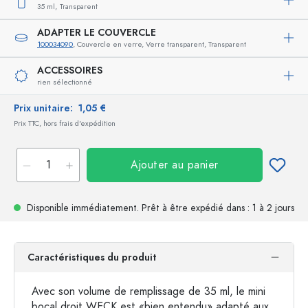
35 ml,
Transparent
ADAPTER LE COUVERCLE
100034090
, Couvercle en verre, Verre transparent, Transparent
ACCESSOIRES
rien sélectionné
Prix unitaire:
1,05 €
Prix TTC, hors frais d'expédition
Ajouter au panier
Disponible immédiatement.
Prêt à être expédié
dans : 1 à 2 jours
Caractéristiques du produit
Avec son volume de remplissage de 35 ml, le mini
bocal droit WECK est «bien entendu» adapté aux