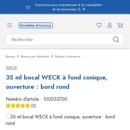
Inscrivez-vous maintenant à la newsletter
tenu principal
et économisez 5,- €
Bocaux
Bocaux par utilisation
Bocaux à conserve
WECK
35 ml bocal WECK à fond conique,
ouverture : bord rond
Numéro d'article :
100033700
(2)
Note moyenne de 5 sur 5 étoiles