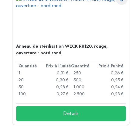
Anneau de stérilisation WECK RR120, rouge,
ouverture : bord rond
té
Quantité
Prix à l'unité
Quantité
Prix à l'unité
 €
1
0,31 €
250
0,26 €
 €
20
0,30 €
500
0,25 €
 €
50
0,28 €
1.000
0,24 €
 €
100
0,27 €
2.500
0,23 €
Détails