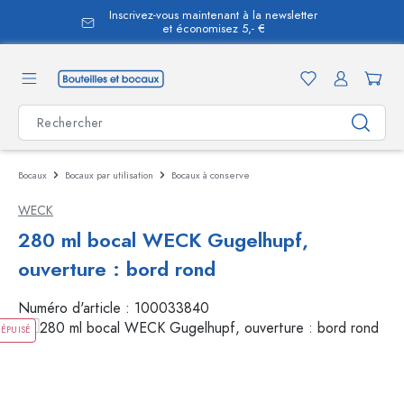
Inscrivez-vous maintenant à la newsletter
tenu principal
et économisez 5,- €
Bocaux
Bocaux par utilisation
Bocaux à conserve
WECK
280 ml bocal WECK Gugelhupf,
ouverture : bord rond
Numéro d'article :
100033840
ÉPUISÉ