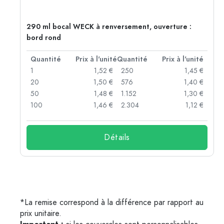
290 ml bocal WECK à renversement, ouverture :
bord rond
té
Quantité
Prix à l'unité
Quantité
Prix à l'unité
 €
1
1,52 €
250
1,45 €
 €
20
1,50 €
576
1,40 €
 €
50
1,48 €
1.152
1,30 €
 €
100
1,46 €
2.304
1,12 €
Détails
*La remise correspond à la différence par rapport au
prix unitaire.