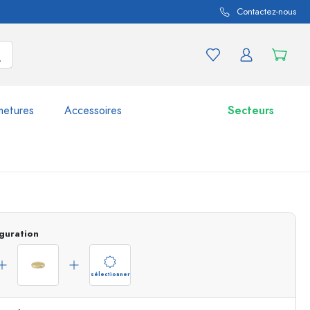
Contactez-nous
metures
Accessoires
Secteurs
variations de produits
Bocaux
Découvrir maintenant
guration
Acheter maintenant
sélectionner