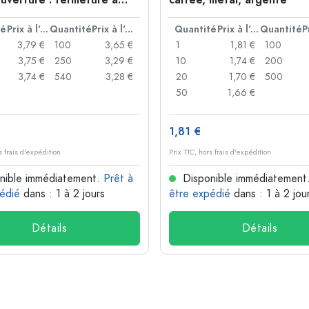
ouverture : fermeture à
carrée, métal, argenté
té
Prix à l'unité
Quantité
Prix à l'unité
Quantité
Prix à l'unité
Quantité
3,79 €
100
3,65 €
1
1,81 €
100
3,75 €
250
3,29 €
10
1,74 €
200
3,74 €
540
3,28 €
20
1,70 €
500
50
1,66 €
1,81 €
s frais d'expédition
Prix TTC, hors frais d'expédition
nible immédiatement.
Prêt à
Disponible immédiatement
édié
dans : 1 à 2 jours
être expédié
dans : 1 à 2 jou
Détails
Détails