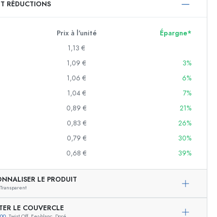
ET RÉDUCTIONS
750 ml
1000 ml
Prix à l'unité
Épargne*
1,13 €
1,09 €
3%
1,06 €
6%
1,04 €
7%
0,89 €
21%
0,83 €
26%
f
0,79 €
30%
0,68 €
39%
es
ONNALISER LE PRODUIT
Transparent
TER LE COUVERCLE
700
, Twist Off, Fer-blanc, Doré
Exemple de présentation