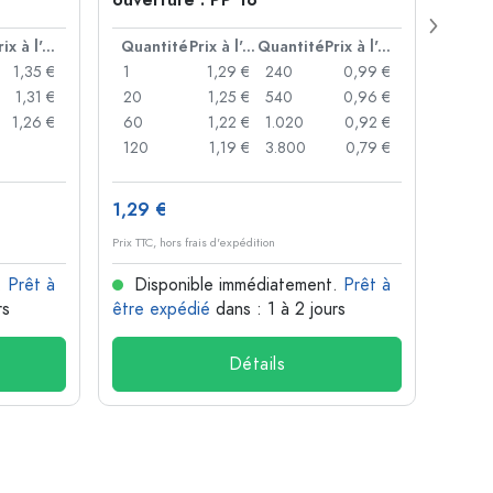
ouverture : PP 18
Prix à l'unité
Quantité
Prix à l'unité
Quantité
Prix à l'unité
Quan
1,35 €
1
1,29 €
240
0,99 €
1
1,31 €
20
1,25 €
540
0,96 €
20
1,26 €
60
1,22 €
1.020
0,92 €
50
120
1,19 €
3.800
0,79 €
100
1,29 €
10,4
Prix TTC, hors frais d'expédition
Prix TTC,
.
Prêt à
Disponible immédiatement.
Prêt à
Dis
rs
être expédié
dans : 1 à 2 jours
être 
Détails