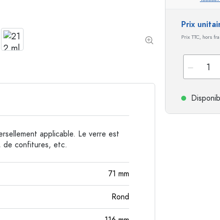
Bouteilles de forme spéciale
Bouteilles cylindriqu
Prix unita
Bouteilles à épaulement rond
Dames-jeannes
Prix TTC, hors fr
Flasques
Bouteilles à col large
Bouteilles en grès
Disponib
Bouteilles en aluminium
ersellement applicable. Le verre est
 de confitures, etc.
71
mm
Rond