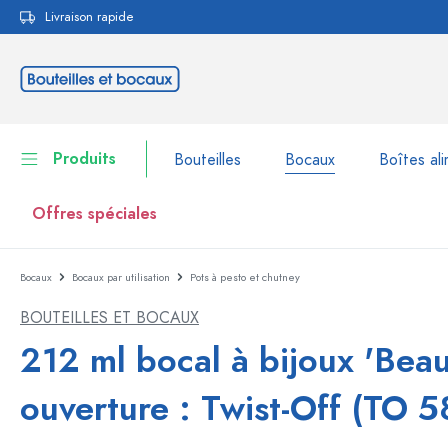
Livraison rapide
echerche
Passer à la navigation principale
Produits
Bouteilles
Bocaux
Boîtes ali
Offres spéciales
Bocaux
Bocaux par utilisation
Pots à pesto et chutney
Bouteilles
Voir la catégorie Bouteil
BOUTEILLES ET BOCAUX
Bocaux
Bouteilles par marque
212 ml bocal à bijoux 'Beau
Bouteilles WECK
Boîtes alimentaires
ouverture : Twist-Off (TO 5
Vaisselle
Bouteilles par volume