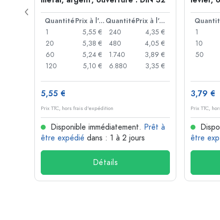
métal, argent, ouverture : DIN 32
levier, 
levier
Prix à l'unité
Quantité
Prix à l'unité
Quantité
Prix à l'unité
Quanti
,06 €
1
5,55 €
240
4,35 €
1
,05 €
20
5,38 €
480
4,05 €
10
,04 €
60
5,24 €
1.740
3,89 €
50
,03 €
120
5,10 €
6.880
3,35 €
5,55 €
3,79 €
Prix TTC, hors frais d'expédition
Prix TTC, hor
rêt à
Disponible immédiatement.
Prêt à
Dispo
être expédié
dans : 1 à 2 jours
être exp
Détails