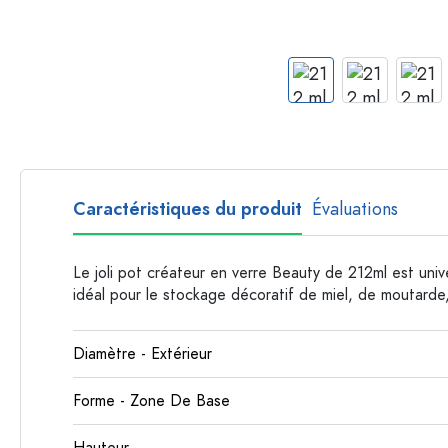
Bouteilles par forme
Bouteilles apothicaire
Bouteilles à anse
Bouteilles à goulot long
Bouteilles polygonales
Bouteilles par matière
Bouteilles en verre
Caractéristiques du produit
Évaluations
Bouteilles en plastique
Le joli pot créateur en verre Beauty de 212ml est univ
idéal pour le stockage décoratif de miel, de moutarde,
Diamètre - Extérieur
Forme - Zone De Base