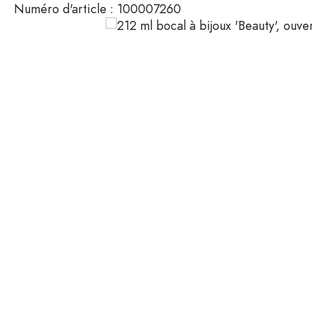
Numéro d'article :
100007260
Mignonnettes
Contenants cosmétiques
Bouteilles en verre 100 ml
Bouteilles en verre 200 ml
Contenants en plastique
Couvercles et fermetures
Bouteilles par fonction
Flacons compte-gouttes
Accessoires
Bouteilles à bouchon méca
Marques
Bouteilles par application
Secteurs
Bouteilles d'huile et de vina
Bouteilles de vin
Offres spéciales
Bouteilles de bière
Gourdes
Nouveautés
Flacons pharmaceutiques
Bouteilles de lait
Guide
Bouteilles d'alcool
Recettes