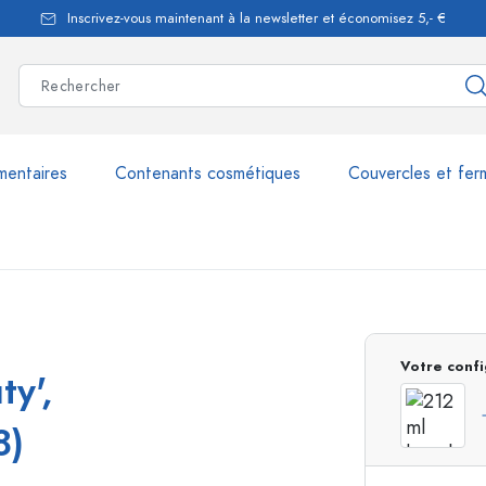
Inscrivez-vous maintenant à la newsletter et économisez 5,- €
mentaires
Contenants cosmétiques
Couvercles et fer
les
plus de 2.500 produits et 
Votre confi
ty',
Bouteilles Estal
8)