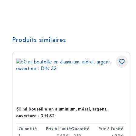
Produits similaires
50 ml bouteille en aluminium, métal, argent,
ouverture : DIN 32
té
Quantité
Prix à l'unité
Quantité
Prix à l'unité
 €
1
5,55 €
240
4,35 €