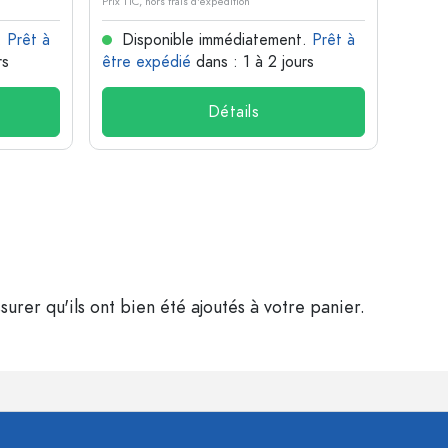
Prix TTC, hors frais d'expédition
Prix TTC,
.
Prêt à
Disponible immédiatement.
Prêt à
Dis
rs
être expédié
dans : 1 à 2 jours
être 
Détails
surer qu'ils ont bien été ajoutés à votre panier.