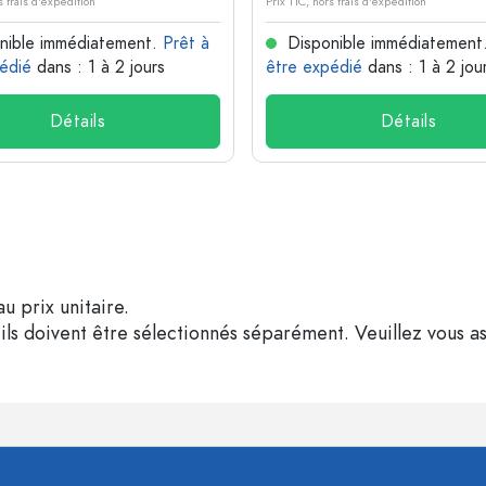
s frais d'expédition
Prix TTC, hors frais d'expédition
nible immédiatement.
Prêt à
Disponible immédiatement
édié
dans : 1 à 2 jours
être expédié
dans : 1 à 2 jou
Détails
Détails
u prix unitaire.
ils doivent être sélectionnés séparément. Veuillez vous as