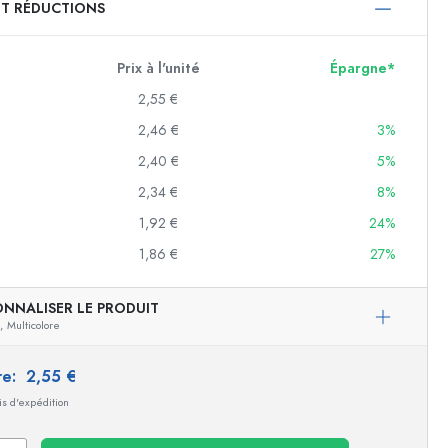
ET RÉDUCTIONS
750 ml
1000 ml
Prix à l'unité
Épargne*
2,55 €
2,46 €
3%
2,40 €
5%
2,34 €
8%
1,92 €
24%
1,86 €
27%
f
ONNALISER LE PRODUIT
,
Multicolore
es
ire:
2,55 €
ais d'expédition