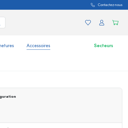
Contactez-nous
metures
Accessoires
Secteurs
variations de produits
Bocaux
Découvrir maintenant
guration
Acheter maintenant