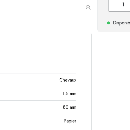
Bouteilles de forme spéciale
Bouteilles cylindriqu
Bouteilles à épaulement rond
Dames-jeannes
Disponib
Flasques
Bouteilles à col large
Bouteilles en grès
Bouteilles en aluminium
Chevaux
1,5
mm
80
mm
Papier