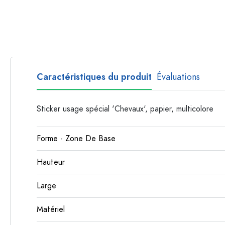
Bouteilles par forme
Bouteilles apothicaire
Bouteilles à anse
Bouteilles à goulot long
Bouteilles polygonales
Caractéristiques du produit
Évaluations
Bouteilles par matière
Bouteilles en verre
Sticker usage spécial 'Chevaux', papier, multicolore
Bouteilles en plastique
Forme - Zone De Base
Hauteur
Large
Matériel