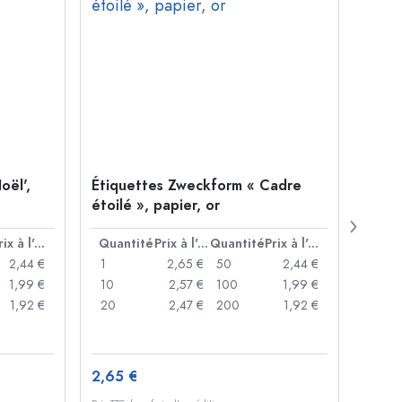
oël',
Étiquettes Zweckform « Cadre
Zwec
étoilé », papier, or
en ge
Prix à l'unité
Quantité
Prix à l'unité
Quantité
Prix à l'unité
Quan
2,44 €
1
2,65 €
50
2,44 €
1
1,99 €
10
2,57 €
100
1,99 €
10
1,92 €
20
2,47 €
200
1,92 €
20
2,65 €
3,39