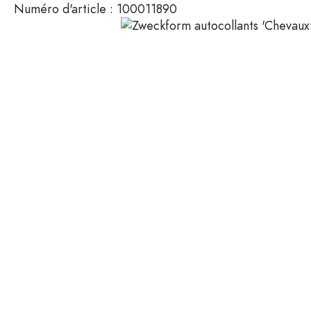
Numéro d'article :
100011890
Mignonnettes
Contenants cosmétiques
Bouteilles en verre 100 ml
Bouteilles en verre 200 ml
Contenants en plastique
Couvercles et fermetures
Bouteilles par fonction
Flacons compte-gouttes
Accessoires
Bouteilles à bouchon méca
Marques
Bouteilles par application
Secteurs
Bouteilles d'huile et de vina
Bouteilles de vin
Offres spéciales
Bouteilles de bière
Gourdes
Nouveautés
Flacons pharmaceutiques
Bouteilles de lait
Guide
Bouteilles d'alcool
Recettes