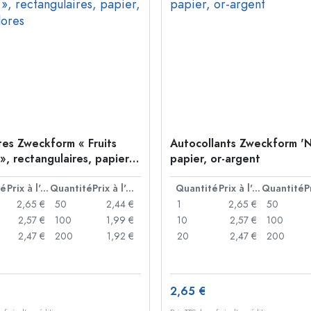
tes Zweckform « Fruits
Autocollants Zweckform 'N
», rectangulaires, papier,
papier, or-argent
lores
té
Prix à l'unité
Quantité
Prix à l'unité
Quantité
Prix à l'unité
Quantité
2,65 €
50
2,44 €
1
2,65 €
50
2,57 €
100
1,99 €
10
2,57 €
100
2,47 €
200
1,92 €
20
2,47 €
200
2,65 €