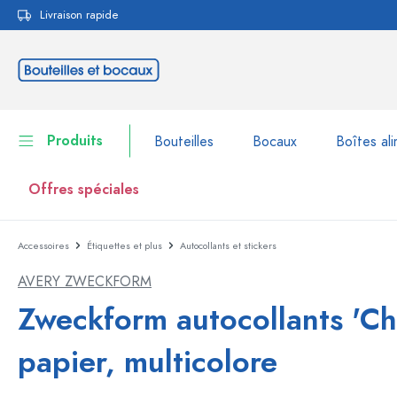
Livraison rapide
echerche
Passer à la navigation principale
Produits
Bouteilles
Bocaux
Boîtes ali
Offres spéciales
Accessoires
Étiquettes et plus
Autocollants et stickers
Bouteilles
Voir la catégorie Bouteil
AVERY ZWECKFORM
Bocaux
Bouteilles par marque
Zweckform autocollants 'Ch
Bouteilles WECK
Boîtes alimentaires
papier, multicolore
Vaisselle
Bouteilles par volume