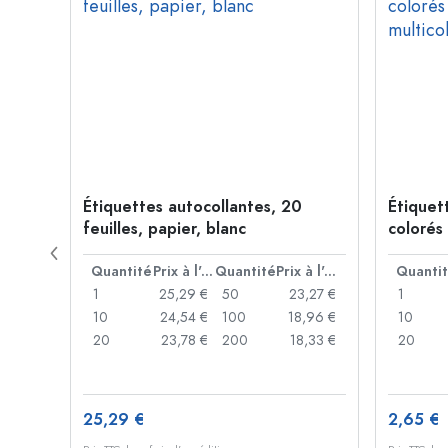
its
Étiquettes autocollantes, 20
Étiquet
feuilles, papier, blanc
colorés 
multico
Prix à l'unité
Quantité
Prix à l'unité
Quantité
Prix à l'unité
Quanti
,34 €
1
25,29 €
50
23,27 €
1
,92 €
10
24,54 €
100
18,96 €
10
,86 €
20
23,78 €
200
18,33 €
20
25,29 €
2,65 €