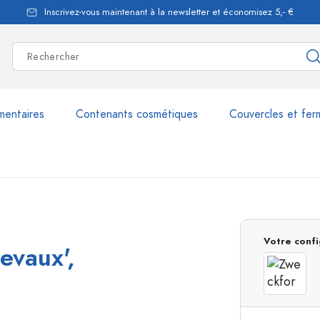
Inscrivez-vous maintenant à la newsletter et économisez 5,- €
mentaires
Contenants cosmétiques
Couvercles et fer
les
plus de 2.500 produits et 
Votre confi
evaux',
Bouteilles Estal