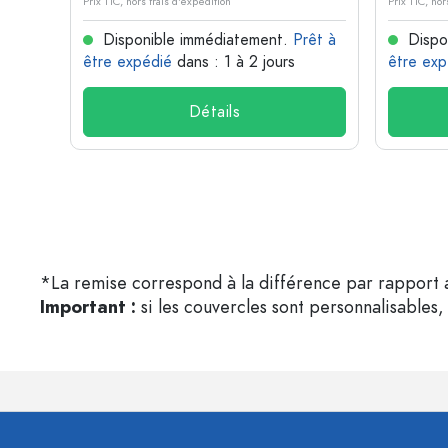
Prix TTC, hors frais d'expédition
Prix TTC, hor
rêt à
Disponible immédiatement.
Prêt à
Dispo
être expédié
dans : 1 à 2 jours
être exp
Détails
*La remise correspond à la différence par rapport a
Important :
si les couvercles sont personnalisables, 