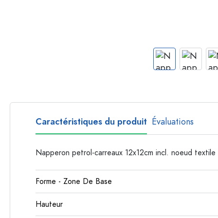
Bouteilles par forme
Bouteilles apothicaire
Bouteilles à anse
Bouteilles à goulot long
Bouteilles polygonales
Bouteilles par matière
Bouteilles en verre
Bouteilles en plastique
Caractéristiques du produit
Évaluations
Napperon petrol-carreaux 12x12cm incl. noeud textile
Forme - Zone De Base
Hauteur