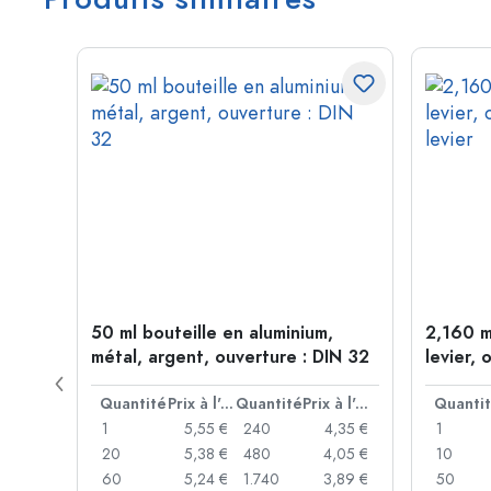
 forme
50 ml bouteille en aluminium,
2,160 m
P 28
métal, argent, ouverture : DIN 32
levier, 
levier
Prix à l'unité
Quantité
Prix à l'unité
Quantité
Prix à l'unité
Quanti
,93 €
1
5,55 €
240
4,35 €
1
,88 €
20
5,38 €
480
4,05 €
10
,85 €
60
5,24 €
1.740
3,89 €
50