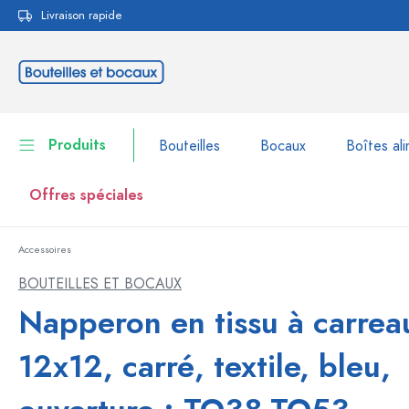
Livraison rapide
echerche
Passer à la navigation principale
Produits
Bouteilles
Bocaux
Boîtes ali
Offres spéciales
Accessoires
Bouteilles
Voir la catégorie Bouteil
BOUTEILLES ET BOCAUX
Bocaux
Napperon en tissu à carrea
Bouteilles par marque
Bouteilles WECK
Boîtes alimentaires
12x12, carré, textile, bleu,
Vaisselle
Bouteilles par volume