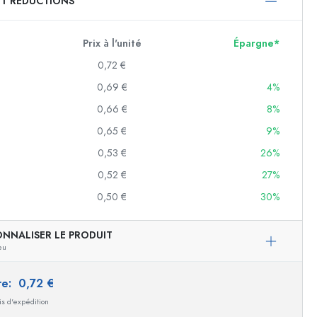
ET RÉDUCTIONS
750 ml
1000 ml
Prix à l'unité
Épargne*
0,72 €
0,69 €
4%
0,66 €
8%
0,65 €
9%
0,53 €
26%
0,52 €
27%
f
0,50 €
30%
ONNALISER LE PRODUIT
eu
es
ire:
0,72 €
ais d'expédition