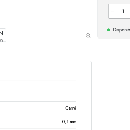
Bouteilles de forme spéciale
Bouteilles cylindriqu
Bouteilles à épaulement rond
Dames-jeannes
Flasques
Disponib
Bouteilles à col large
Bouteilles en grès
Bouteilles en aluminium
Carré
0,1
mm