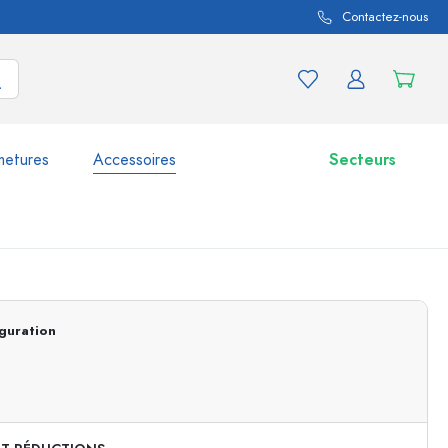
Contactez-nous
metures
Accessoires
Secteurs
variations de produits
Bocaux
guration
Découvrir maintenant
Acheter maintenant