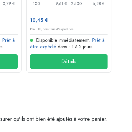
0,79 €
100
9,61 €
2.500
6,28 €
120
10,45 €
1,36 
Prix TTC, hors frais d'expédition
Prix TTC,
.
Prêt à
Disponible immédiatement.
Prêt à
Dis
rs
être expédié
dans : 1 à 2 jours
être 
Détails
surer qu'ils ont bien été ajoutés à votre panier.