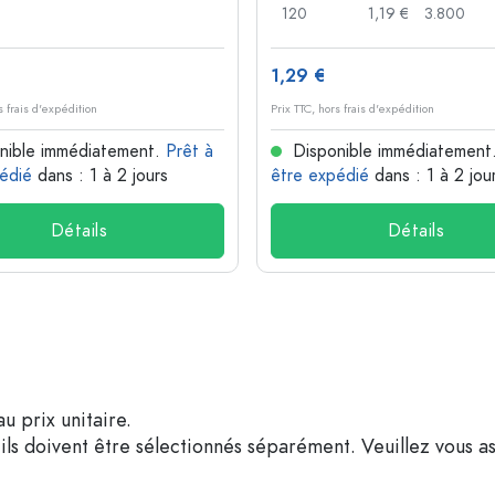
120
1,19 €
3.800
1,29 €
s frais d'expédition
Prix TTC, hors frais d'expédition
nible immédiatement.
Prêt à
Disponible immédiatement
édié
dans : 1 à 2 jours
être expédié
dans : 1 à 2 jou
Détails
Détails
u prix unitaire.
ils doivent être sélectionnés séparément. Veuillez vous as