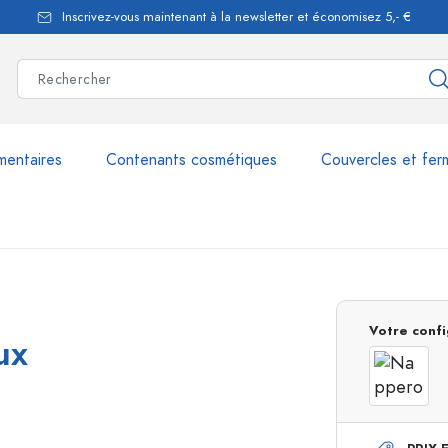
Inscrivez-vous maintenant à la newsletter et économisez 5,- €
mentaires
Contenants cosmétiques
Couvercles et fer
les
plus de 2.500 produits et 
Votre confi
ux
Bouteilles Estal