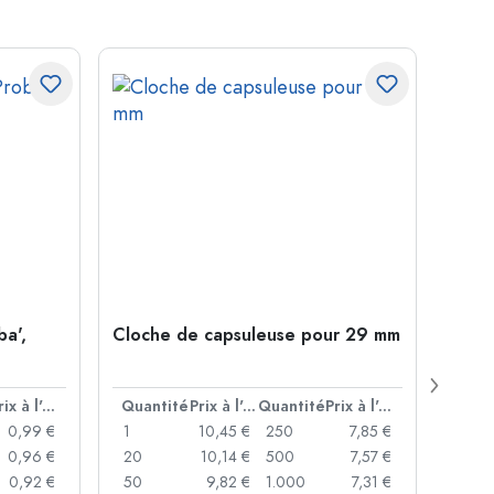
ba',
Cloche de capsuleuse pour 29 mm
Boute
Juice
ouver
Prix à l'unité
Quantité
Prix à l'unité
Quantité
Prix à l'unité
Quan
0,99 €
1
10,45 €
250
7,85 €
1
0,96 €
20
10,14 €
500
7,57 €
24
0,92 €
50
9,82 €
1.000
7,31 €
72