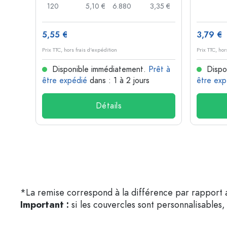
,74 €
120
5,10 €
6.880
3,35 €
5,55 €
3,79 €
Prix TTC, hors frais d'expédition
Prix TTC, hor
rêt à
Disponible immédiatement.
Prêt à
Dispo
être expédié
dans : 1 à 2 jours
être exp
Détails
*La remise correspond à la différence par rapport a
Important :
si les couvercles sont personnalisables, 