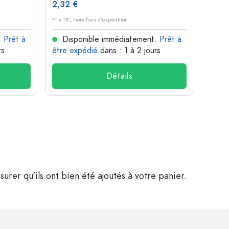
2,32 €
2,65
Prix TTC, hors frais d'expédition
Prix TTC,
.
Prêt à
Disponible immédiatement.
Prêt à
Dis
rs
être expédié
dans : 1 à 2 jours
être 
Détails
surer qu'ils ont bien été ajoutés à votre panier.