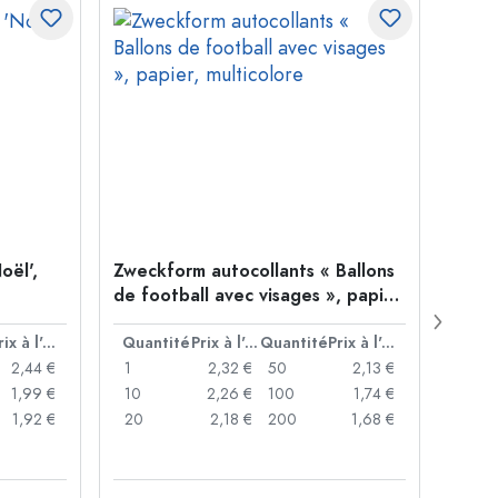
oël',
Zweckform autocollants « Ballons
Étiq
de football avec visages », papier,
étoil
multicolore
Prix à l'unité
Quantité
Prix à l'unité
Quantité
Prix à l'unité
Quan
2,44 €
1
2,32 €
50
2,13 €
1
1,99 €
10
2,26 €
100
1,74 €
10
1,92 €
20
2,18 €
200
1,68 €
20