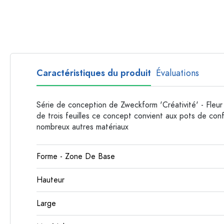
Bouteilles par forme
Bouteilles apothicaire
Bouteilles à anse
Bouteilles à goulot long
Bouteilles polygonales
Caractéristiques du produit
Évaluations
Bouteilles par matière
Bouteilles en verre
Série de conception de Zweckform 'Créativité' - Fleu
Bouteilles en plastique
de trois feuilles ce concept convient aux pots de confi
nombreux autres matériaux
Forme - Zone De Base
Hauteur
Large