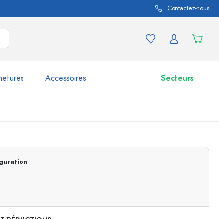
Contactez-nous
metures
Accessoires
Secteurs
variations de produits
Bocaux
guration
Découvrir maintenant
Acheter maintenant