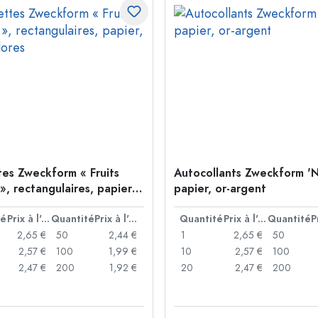
tes Zweckform « Fruits
Autocollants Zweckform 'N
», rectangulaires, papier,
papier, or-argent
lores
té
Prix à l'unité
Quantité
Prix à l'unité
Quantité
Prix à l'unité
Quantité
2,65 €
50
2,44 €
1
2,65 €
50
2,57 €
100
1,99 €
10
2,57 €
100
2,47 €
200
1,92 €
20
2,47 €
200