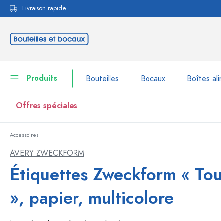
Livraison rapide
echerche
Passer à la navigation principale
Produits
Bouteilles
Bocaux
Boîtes ali
Offres spéciales
Accessoires
Bouteilles
Voir la catégorie Bouteil
AVERY ZWECKFORM
Bocaux
Étiquettes Zweckform « Tou
Bouteilles par marque
Bouteilles WECK
Boîtes alimentaires
», papier, multicolore
Vaisselle
Bouteilles par volume