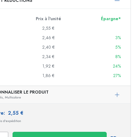
ET RÉDUCTIONS
750 ml
1000 ml
Prix à l'unité
Épargne*
2,55 €
2,46 €
3%
2,40 €
5%
2,34 €
8%
1,92 €
24%
1,86 €
27%
f
ONNALISER LE PRODUIT
ls,
Multicolore
es
ire:
2,55 €
ais d'expédition