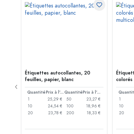
s à
Étiquettes autocollantes, 20
Étiquet
er,
feuilles, papier, blanc
colorés 
multico
Prix à l'unité
Quantité
Prix à l'unité
Quantité
Prix à l'unité
Quanti
,13 €
1
25,29 €
50
23,27 €
1
1,74 €
10
24,54 €
100
18,96 €
10
,68 €
20
23,78 €
200
18,33 €
20