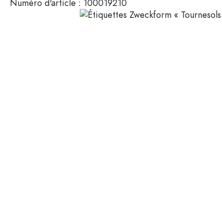
Numéro d'article :
100019210
Mignonnettes
Contenants cosmétiques
Bouteilles en verre 100 ml
Bouteilles en verre 200 ml
Contenants en plastique
Couvercles et fermetures
Bouteilles par fonction
Flacons compte-gouttes
Accessoires
Bouteilles à bouchon méca
Marques
Bouteilles par application
Secteurs
Bouteilles d'huile et de vina
Bouteilles de vin
Offres spéciales
Bouteilles de bière
Gourdes
Nouveautés
Flacons pharmaceutiques
Bouteilles de lait
Guide
Bouteilles d'alcool
Recettes