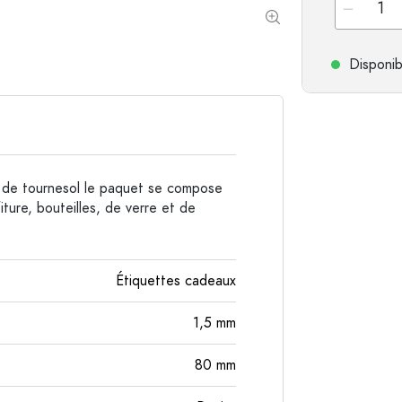
Bouteilles de forme spéciale
Bouteilles cylindriqu
Bouteilles à épaulement rond
Dames-jeannes
Disponib
Flasques
Bouteilles à col large
Bouteilles en grès
r de tournesol le paquet se compose
Bouteilles en aluminium
ture, bouteilles, de verre et de
Étiquettes cadeaux
1,5
mm
80
mm