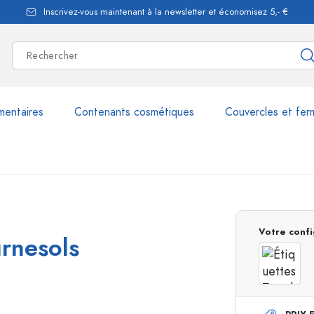
Inscrivez-vous maintenant à la newsletter et économisez 5,- €
mentaires
Contenants cosmétiques
Couvercles et fer
les
plus de 2.500 produits et 
Votre confi
rnesols
Bouteilles Estal