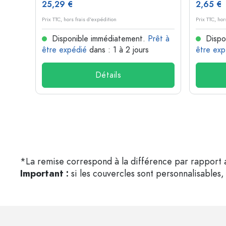
25,29 €
2,65 €
Prix TTC, hors frais d'expédition
Prix TTC, hor
rêt à
Disponible immédiatement.
Prêt à
Dispo
être expédié
dans : 1 à 2 jours
être exp
Détails
*La remise correspond à la différence par rapport a
Important :
si les couvercles sont personnalisables, 