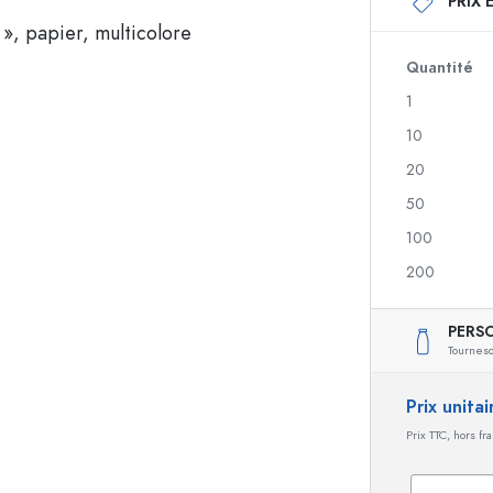
PRIX 
Bouteilles en verre 250 ml
Bouteilles en verre 
Bouteilles en verre 500 ml
Bouteilles en verre 
Bouteilles en verre 700 ml
Quantité
1
10
Flacons doseurs
Flacons airless
20
nique
Flacons spray
Flacons Roll-on
50
100
200
igre
Bouteilles de liqueur
Bouteilles avec moti
Bouteilles de jus de fruit
Bouteilles de gin
PERS
Flacons parfum
Bouteilles de Noël
Tourneso
Flacons vernis à ongles
Saint-Valentin
Mignonnettes vides
Bouteilles décorativ
Prix unita
Flacons souples
Prix TTC, hors fr
Bouteilles pour conserves