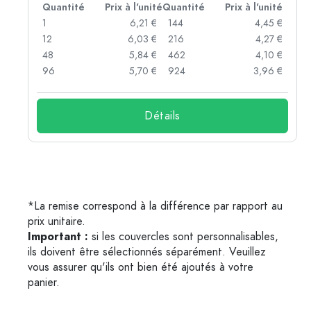
té
Quantité
Prix à l'unité
Quantité
Prix à l'unité
 €
1
6,21 €
144
4,45 €
 €
12
6,03 €
216
4,27 €
 €
48
5,84 €
462
4,10 €
 €
96
5,70 €
924
3,96 €
Détails
*La remise correspond à la différence par rapport au
prix unitaire.
Important :
si les couvercles sont personnalisables,
ils doivent être sélectionnés séparément. Veuillez
vous assurer qu'ils ont bien été ajoutés à votre
panier.