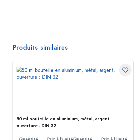
Produits similaires
50 ml bouteille en aluminium, métal, argent,
ouverture : DIN 32
té
Quantité
Prix à l'unité
Quantité
Prix à l'unité