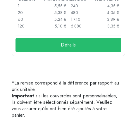
 €
1
5,55 €
240
4,35 €
 €
20
5,38 €
480
4,05 €
 €
60
5,24 €
1.740
3,89 €
 €
120
5,10 €
6.880
3,35 €
Détails
*La remise correspond à la différence par rapport au
prix unitaire.
Important :
si les couvercles sont personnalisables,
ils doivent être sélectionnés séparément. Veuillez
vous assurer qu'ils ont bien été ajoutés à votre
panier.